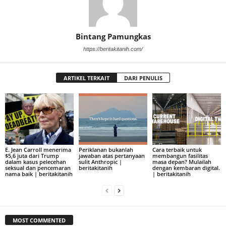
Bintang Pamungkas
https://beritakitanih.com/
ARTIKEL TERKAIT
DARI PENULIS
E. Jean Carroll menerima
Periklanan bukanlah
Cara terbaik untuk
$5,6 juta dari Trump
jawaban atas pertanyaan
membangun fasilitas
dalam kasus pelecehan
sulit Anthropic |
masa depan? Mulailah
seksual dan pencemaran
beritakitanih
dengan kembaran digital.
nama baik | beritakitanih
| beritakitanih
MOST COMMENTED