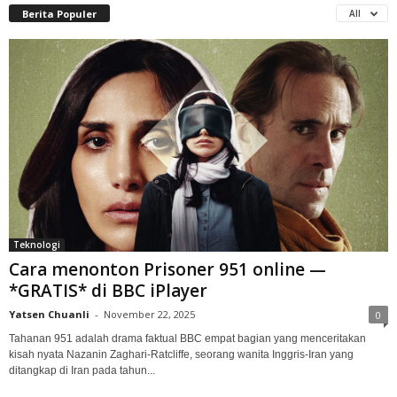
Berita Populer
All
Teknologi
Cara menonton Prisoner 951 online —
*GRATIS* di BBC iPlayer
Yatsen Chuanli
-
November 22, 2025
0
Tahanan 951 adalah drama faktual BBC empat bagian yang menceritakan
kisah nyata Nazanin Zaghari‑Ratcliffe, seorang wanita Inggris-Iran yang
ditangkap di Iran pada tahun...