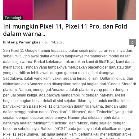
Teknologi
Ini mungkin Pixel 11, Pixel 11 Pro, dan Fold
dalam warna...
Bintang Pamungkas
-
Juli 14, 2026
0
Seri Pixel 11 Google hampir tepat satu bulan sejak peluncuran resminya dan,
sebelum itu, trio awal daftar Amazon tampaknya memamerkan model dasar
dalam tiga warna. Berkat ketekunan rekan-rekan kami di 9to5Toys, kami dapat
melihat tiga listingan yang tampaknya merupakan placeholder dan/atau draf
yang diterbitkan lebih awal, dengan gambar resmi di belakangnya.
Setidaknya, itulah yang kami yakini sedang terjadi di sini. Daftar ini dijual dan
dikirimkan oleh Amazon dan ditampilkan sebagai bagian dari “Google Store” di
platform. Namun, mengingat Amazon adalah platform yang penuh dengan
penjual pihak ketiga, ada baiknya mengambil ini dengan hati-hati. Meski
begitu, sebagian besar detail di sini sejalan. Iklan - gulir untuk melihat lebih
banyak konten Basis Pixel 11 ditampilkan dalam tiga warna, dengan judul
daftar menggunakan nama “Obsidian”, “Hibiscus”, dan “Pistachio”, yang tidak
sejalan dengan bocoran sebelumnya. Namun jika ditelaah lebih dalam,
daftarnya adalah “Midnight”, “Fuchsia”, dan “Moss”, yang sejalan dengan
bocoran sebelumnya. Bahkan “4CS4” pada judulnya telah dikaitkan dengan
Pixel 11 sebelumnya. Tak lama setelah kami pertama kali menerbitkan artikel