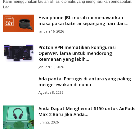
Kami menggunakan tautan afiliasi otomatis yang menghasilkan pendapatan.
Lagi.
Headphone JBL murah ini menawarkan
masa pakai baterai sepanjang hari dan...
Januari 16, 2026
Proton VPN mematikan konfigurasi
OpenVPN lama untuk mendorong
keamanan yang lebih...
Januari 19, 2026
Ada pantai Portugis di antara yang paling
mengecewakan di dunia
Agustus 8, 2025
Anda Dapat Menghemat $150 untuk AirPods
Max 2 Baru Jika Anda...
Juni 22, 2026