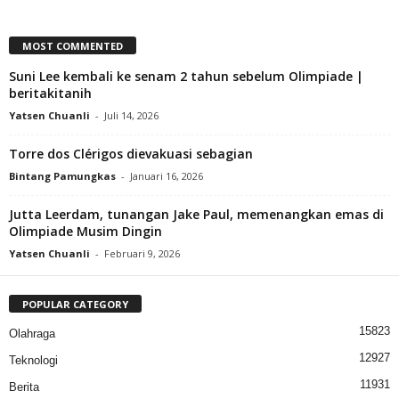
MOST COMMENTED
Suni Lee kembali ke senam 2 tahun sebelum Olimpiade |
beritakitanih
Yatsen Chuanli
-
Juli 14, 2026
Torre dos Clérigos dievakuasi sebagian
Bintang Pamungkas
-
Januari 16, 2026
Jutta Leerdam, tunangan Jake Paul, memenangkan emas di
Olimpiade Musim Dingin
Yatsen Chuanli
-
Februari 9, 2026
POPULAR CATEGORY
15823
Olahraga
12927
Teknologi
11931
Berita