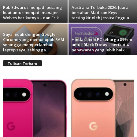
Rob Edwards menjadi pesaing
Australia Terbuka 2026: Juara
kuat untuk menjadi manajer
bertahan Madison Keys
Wolves berikutnya – dan Erik...
tersingkir oleh Jessica Pegula
Saya muak dengan Google
Chrome yang memonopoli RAM
Hindari mini PC seharga $99 ini
sehingga memperlambat
untuk Black Friday – berikut 4
laptop saya, sehingga...
penawaran yang lebih baik
Tulisan Terbaru