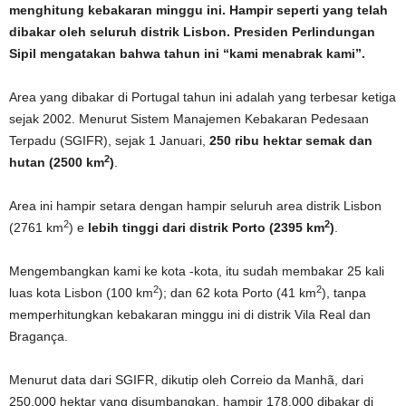
menghitung kebakaran minggu ini. Hampir seperti yang telah
dibakar oleh seluruh distrik Lisbon. Presiden Perlindungan
Sipil mengatakan bahwa tahun ini “kami menabrak kami”.
Area yang dibakar di Portugal tahun ini adalah yang terbesar ketiga
sejak 2002. Menurut Sistem Manajemen Kebakaran Pedesaan
Terpadu (SGIFR), sejak 1 Januari,
250 ribu hektar semak dan
2
hutan (2500 km
)
.
Area ini hampir setara dengan hampir seluruh area distrik Lisbon
2
2
(2761 km
) e
lebih tinggi dari distrik Porto (2395 km
)
.
Mengembangkan kami ke kota -kota, itu sudah membakar 25 kali
2
2
luas kota Lisbon (100 km
); dan 62 kota Porto (41 km
), tanpa
memperhitungkan kebakaran minggu ini di distrik Vila Real dan
Bragança.
Menurut data dari SGIFR, dikutip oleh Correio da Manhã, dari
250.000 hektar yang disumbangkan, hampir 178.000 dibakar di