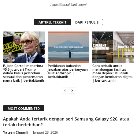
https://beritakitanih.com/
ARTIKEL TERKAIT
DARI PENULIS
E. Jean Carroll menerima
Periklanan bukanlah
Cara terbaik untuk
$5,6 juta dari Trump
jawaban atas pertanyaan
membangun fasilitas
dalam kasus pelecehan
sulit Anthropic |
masa depan? Mulailah
seksual dan pencemaran
beritakitanih
dengan kembaran digital.
nama baik | beritakitanih
| beritakitanih
MOST COMMENTED
Apakah Anda tertarik dengan seri Samsung Galaxy S26, atau
terlalu berlebihan?
Yatsen Chuanli
-
Januari 28, 2026