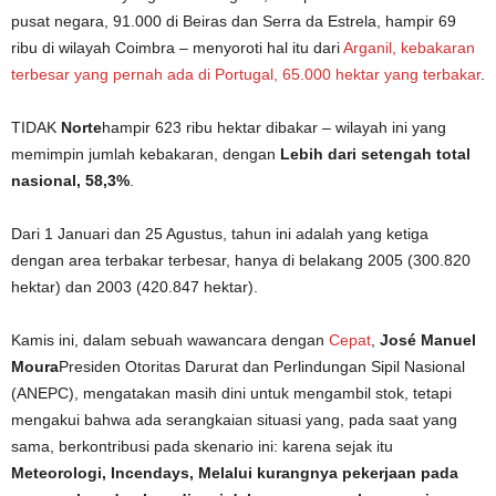
pusat negara, 91.000 di Beiras dan Serra da Estrela, hampir 69
ribu di wilayah Coimbra – menyoroti hal itu dari
Arganil, kebakaran
terbesar yang pernah ada di Portugal, 65.000 hektar yang terbakar
.
TIDAK
Norte
hampir 623 ribu hektar dibakar – wilayah ini yang
memimpin jumlah kebakaran, dengan
Lebih dari setengah total
nasional, 58,3%
.
Dari 1 Januari dan 25 Agustus, tahun ini adalah yang ketiga
dengan area terbakar terbesar, hanya di belakang 2005 (300.820
hektar) dan 2003 (420.847 hektar).
Kamis ini, dalam sebuah wawancara dengan
Cepat
,
José Manuel
Moura
Presiden Otoritas Darurat dan Perlindungan Sipil Nasional
(ANEPC), mengatakan masih dini untuk mengambil stok, tetapi
mengakui bahwa ada serangkaian situasi yang, pada saat yang
sama, berkontribusi pada skenario ini: karena sejak itu
Meteorologi, Incendays, Melalui kurangnya pekerjaan pada