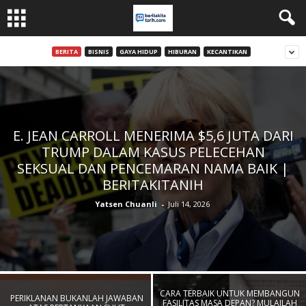
BERITA
BISNIS
GAYA HIDUP
HIBURAN
KECANTIKAN
E. JEAN CARROLL MENERIMA $5,6 JUTA DARI
TRUMP DALAM KASUS PELECEHAN
SEKSUAL DAN PENCEMARAN NAMA BAIK |
BERITAKITANIH
Yatsen Chuanli
-
Juli 14, 2026
CARA TERBAIK UNTUK MEMBANGUN
PERIKLANAN BUKANLAH JAWABAN
FASILITAS MASA DEPAN? MULAILAH