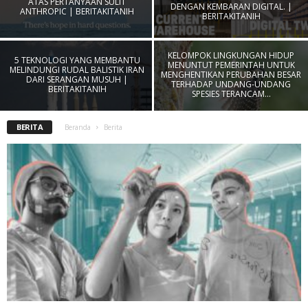
ATAS PERTANYAAN SULIT
DENGAN KEMBARAN DIGITAL. |
ANTHROPIC | BERITAKITANIH
BERITAKITANIH
KELOMPOK LINGKUNGAN HIDUP
5 TEKNOLOGI YANG MEMBANTU
MENUNTUT PEMERINTAH UNTUK
MELINDUNGI RUDAL BALISTIK IRAN
MENGHENTIKAN PERUBAHAN BESAR
DARI SERANGAN MUSUH |
TERHADAP UNDANG-UNDANG
BERITAKITANIH
SPESIES TERANCAM...
BERITA
Beranda
Berita