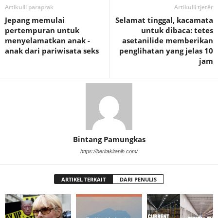
Artikulli paraprak
Artikulli tjetër
Jepang memulai
Selamat tinggal, kacamata
pertempuran untuk
untuk dibaca: tetes
menyelamatkan anak -
asetanilide memberikan
anak dari pariwisata seks
penglihatan yang jelas 10
jam
Bintang Pamungkas
https://beritakitanih.com/
ARTIKEL TERKAIT
DARI PENULIS