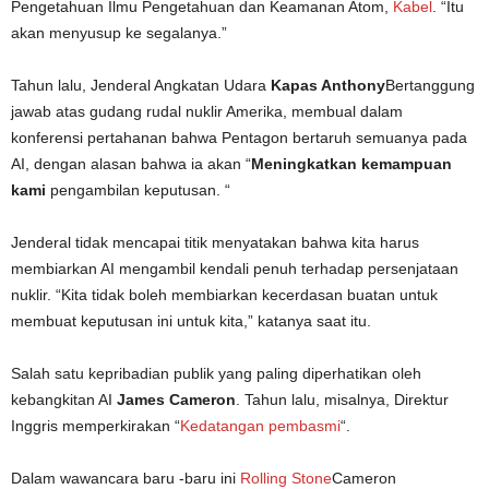
Pengetahuan Ilmu Pengetahuan dan Keamanan Atom,
Kabel
. “Itu
akan menyusup ke segalanya.”
Tahun lalu, Jenderal Angkatan Udara
Kapas Anthony
Bertanggung
jawab atas gudang rudal nuklir Amerika, membual dalam
konferensi pertahanan bahwa Pentagon bertaruh semuanya pada
AI, dengan alasan bahwa ia akan “
Meningkatkan kemampuan
kami
pengambilan keputusan. “
Jenderal tidak mencapai titik menyatakan bahwa kita harus
membiarkan AI mengambil kendali penuh terhadap persenjataan
nuklir. “Kita tidak boleh membiarkan kecerdasan buatan untuk
membuat keputusan ini untuk kita,” katanya saat itu.
Salah satu kepribadian publik yang paling diperhatikan oleh
kebangkitan AI
James Cameron
. Tahun lalu, misalnya, Direktur
Inggris memperkirakan “
Kedatangan pembasmi
“.
Dalam wawancara baru -baru ini
Rolling Stone
Cameron