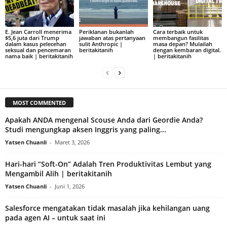
E. Jean Carroll menerima
Periklanan bukanlah
Cara terbaik untuk
$5,6 juta dari Trump
jawaban atas pertanyaan
membangun fasilitas
dalam kasus pelecehan
sulit Anthropic |
masa depan? Mulailah
seksual dan pencemaran
beritakitanih
dengan kembaran digital.
nama baik | beritakitanih
| beritakitanih
MOST COMMENTED
Apakah ANDA mengenal Scouse Anda dari Geordie Anda?
Studi mengungkap aksen Inggris yang paling...
Yatsen Chuanli
-
Maret 3, 2026
Hari-hari “Soft-On” Adalah Tren Produktivitas Lembut yang
Mengambil Alih | beritakitanih
Yatsen Chuanli
-
Juni 1, 2026
Salesforce mengatakan tidak masalah jika kehilangan uang
pada agen AI – untuk saat ini