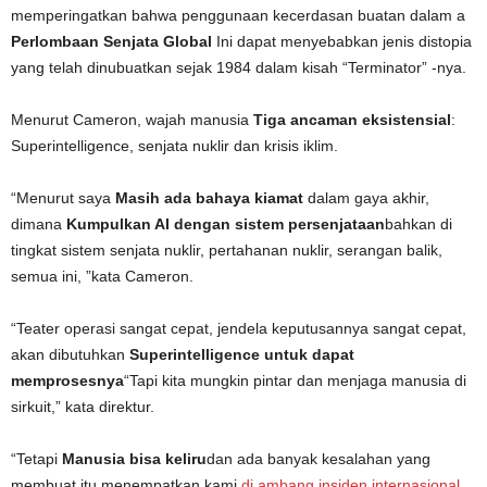
memperingatkan bahwa penggunaan kecerdasan buatan dalam a
Perlombaan Senjata Global
Ini dapat menyebabkan jenis distopia
yang telah dinubuatkan sejak 1984 dalam kisah “Terminator” -nya.
Menurut Cameron, wajah manusia
Tiga ancaman eksistensial
:
Superintelligence, senjata nuklir dan krisis iklim.
“Menurut saya
Masih ada bahaya kiamat
dalam gaya akhir,
dimana
Kumpulkan AI dengan sistem persenjataan
bahkan di
tingkat sistem senjata nuklir, pertahanan nuklir, serangan balik,
semua ini, ”kata Cameron.
“Teater operasi sangat cepat, jendela keputusannya sangat cepat,
akan dibutuhkan
Superintelligence untuk dapat
memprosesnya
“Tapi kita mungkin pintar dan menjaga manusia di
sirkuit,” kata direktur.
“Tetapi
Manusia bisa keliru
dan ada banyak kesalahan yang
membuat itu menempatkan kami
di ambang insiden internasional