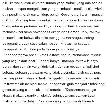
alih lilin wangi atau dekorasi rumah yang mahal, yang ada adalah
makanan super mengejutkan yang membanjiri media sosial. Aktris
dan pendiri merek gaya hidup, pendiri Goop, baru-baru ini muncul
di Good Morning America untuk mempromosikan konsep restoran
“pengantaran pertama” miliknya, Goop Kitchen. Dalam segmen
memasak bersama Savannah Guthrie dan Carson Daly, Paltrow
menceritakan bahwa dia suka menggunakan arugula sebagai
pengganti produk susu dalam resep—khususnya sebagai
pengganti tekstur keju pada bakso yang dibuatnya.
“Kedengarannya aneh,” kata Paltrow, “tapi ini menambah tekstur
yang bagus dan lezat.” Seperti banyak momen Paltrow lainnya,
pergantian pemain yang tidak lazim dengan cepat menjadi viral
sebagai sebuah peretasan yang tidak diperlukan oleh siapa pun.
Seminggu kemudian, alih-alih tenggelam dalam eter, pengganti
Paltrow malah menjadi meme, dengan arugula menjadi simbol bagi
generasi yang cemas akan hal tersebut. “Kami semua sangat
khawatir akan digantikan oleh AI sehingga kami bahkan tidak
melihat arugula datang,” kata seorang pengguna di Threads.