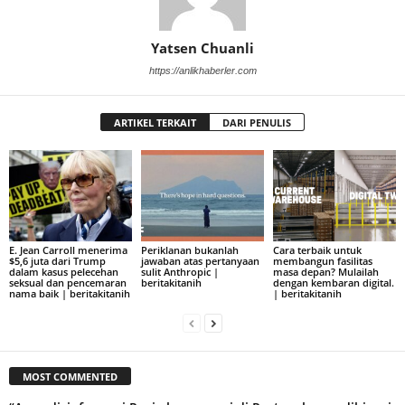
Yatsen Chuanli
https://anlikhaberler.com
ARTIKEL TERKAIT
DARI PENULIS
E. Jean Carroll menerima
Periklanan bukanlah
Cara terbaik untuk
$5,6 juta dari Trump
jawaban atas pertanyaan
membangun fasilitas
dalam kasus pelecehan
sulit Anthropic |
masa depan? Mulailah
seksual dan pencemaran
beritakitanih
dengan kembaran digital.
nama baik | beritakitanih
| beritakitanih
MOST COMMENTED