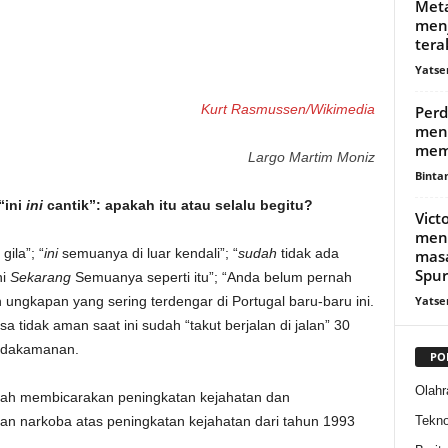
Met
menj
tera
Yatse
Kurt Rasmussen/Wikimedia
Perd
meny
mem
Largo Martim Moniz
Binta
“ini
ini
cantik”: apakah itu atau selalu begitu?
Vict
meng
gila”; “
ini
semuanya di luar kendali”; “
sudah
tidak ada
masa
Spurs
ni
Sekarang
Semuanya seperti itu”; “Anda belum pernah
Yatse
 ungkapan yang sering terdengar di Portugal baru-baru ini.
tidak aman saat ini sudah “takut berjalan di jalan” 30
tidakamanan.
PO
Olahr
udah membicarakan peningkatan kejahatan dan
Tekno
an narkoba atas peningkatan kejahatan dari tahun 1993