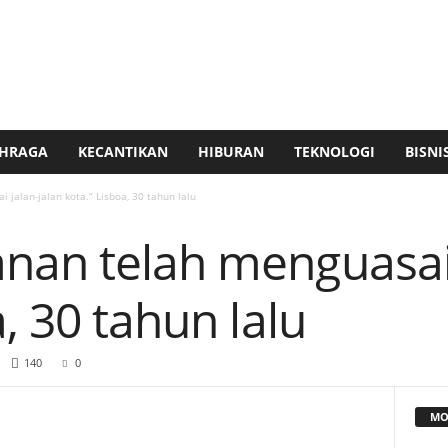
HRAGA
KECANTIKAN
HIBURAN
TEKNOLOGI
BISNI
jalan-jalan kota.” Lisboa, 30 tahun lalu
nan telah menguasai 
, 30 tahun lalu
140
0
MO