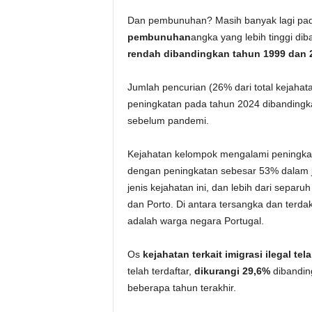
Dan pembunuhan? Masih banyak lagi pada 
pembunuhan
angka yang lebih tinggi dib
rendah dibandingkan tahun 1999 dan 
Jumlah pencurian (26% dari total kejahata
peningkatan pada tahun 2024 dibanding
sebelum pandemi.
Kejahatan kelompok mengalami peningka
dengan peningkatan sebesar 53% dalam j
jenis kejahatan ini, dan lebih dari separu
dan Porto. Di antara tersangka dan terdak
adalah warga negara Portugal.
Os
kejahatan terkait imigrasi ilegal te
telah terdaftar,
dikurangi 29,6%
dibanding
beberapa tahun terakhir.