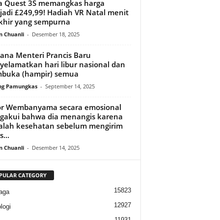
a Quest 3S memangkas harga
adi £249,99! Hadiah VR Natal menit
khir yang sempurna
n Chuanli
-
Desember 18, 2025
ana Menteri Prancis Baru
elamatkan hari libur nasional dan
buka (hampir) semua
ng Pamungkas
-
September 14, 2025
or Wembanyama secara emosional
akui bahwa dia menangis karena
lah kesehatan sebelum mengirim
...
n Chuanli
-
Desember 14, 2025
PULAR CATEGORY
15823
aga
12927
logi
11931