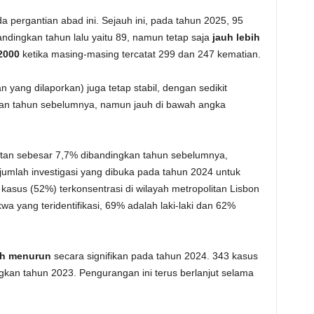
pergantian abad ini. Sejauh ini, pada tahun 2025, 95
andingkan tahun lalu yaitu 89, namun tetap saja
jauh lebih
2000
ketika masing-masing tercatat 299 dan 247 kematian.
n yang dilaporkan) juga tetap stabil, dengan sedikit
kan tahun sebelumnya, namun jauh di bawah angka
tan sebesar 7,7% dibandingkan tahun sebelumnya,
umlah investigasi yang dibuka pada tahun 2024 untuk
h kasus (52%) terkonsentrasi di wilayah metropolitan Lisbon
wa yang teridentifikasi, 69% adalah laki-laki dan 62%
lah menurun
secara signifikan pada tahun 2024. 343 kasus
kan tahun 2023. Pengurangan ini terus berlanjut selama