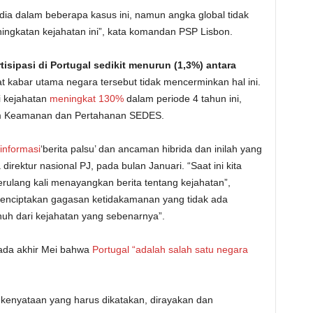
ia dalam beberapa kasus ini, namun angka global tidak
ngkatan kejahatan ini”, kata komandan PSP Lisbon.
isipasi di Portugal sedikit menurun (1,3%) antara
 kabar utama negara tersebut tidak mencerminkan hal ini.
i kejahatan
meningkat 130%
dalam periode 4 tahun ini,
um Keamanan dan Pertahanan SEDES.
nformasi
‘berita palsu’ dan ancaman hibrida dan inilah yang
irektur nasional PJ, pada bulan Januari. “Saat ini kita
erulang kali menayangkan berita tentang kejahatan”,
menciptakan gagasan ketidakamanan yang tidak ada
h dari kejahatan yang sebenarnya”.
pada akhir Mei bahwa
Portugal “adalah salah satu negara
lah kenyataan yang harus dikatakan, dirayakan dan