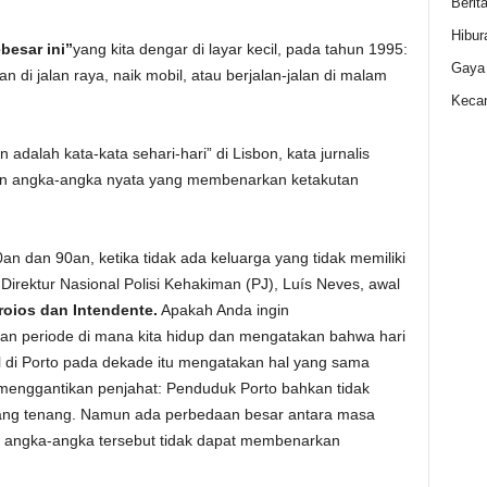
Berit
Hibur
besar ini”
yang kita dengar di layar kecil, pada tahun 1995:
Gaya
an di jalan raya, naik mobil, atau berjalan-jalan di malam
Kecan
alah kata-kata sehari-hari” di Lisbon, kata jurnalis
an angka-angka nyata yang membenarkan ketakutan
an dan 90an, ketika tidak ada keluarga yang tidak memiliki
Direktur Nasional Polisi Kehakiman (PJ), Luís Neves, awal
roios dan Intendente.
Apakah Anda ingin
an periode di mana kita hidup dan mengatakan bahwa hari
al di Porto pada dekade itu mengatakan hal yang sama
ni menggantikan penjahat: Penduduk Porto bahkan tidak
yang tenang. Namun ada perbedaan besar antara masa
ni, angka-angka tersebut tidak dapat membenarkan