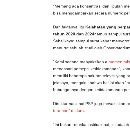
“Memang ada konsentrasi dan liputan med
bisa menggambarkan secara numerik peni
Dan faktanya, itu
Kejahatan yang berpart
tahun 2020 dan 2024
namun sampul surat
Sebaliknya: sampul surat kabar menyorot
menurut sebuah studi oleh Observatori
“Kami sedang menyaksikan a
momen misi
mendasari persepsi ketidakamanan”, kata d
memiliki beberapa saluran televisi yang b
jelasnya, mengakui bahwa hal ini akan “
hubungannya dengan ketidakamanan penu
Direktur nasional PSP juga meyakinkan 
teraman” di dunia
.
“Ini bukan retorika institusional, ini ada