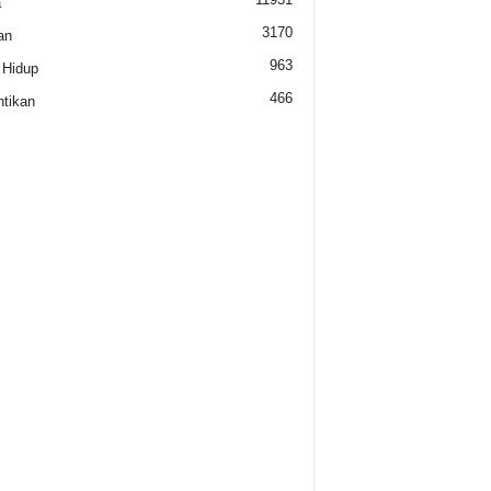
a
3170
an
963
 Hidup
466
tikan