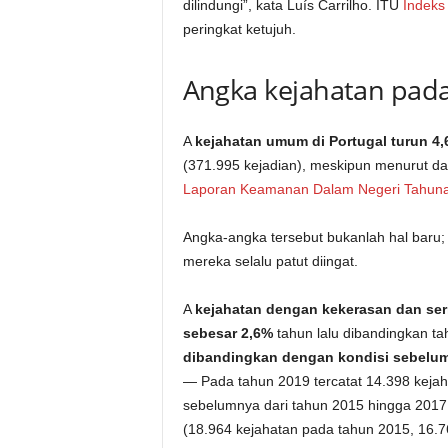
dilindungi”, kata Luís Carrilho. ITU
Indeks
peringkat ketujuh.
Angka kejahatan pad
A
kejahatan umum di Portugal turun 4
(371.995 kejadian), meskipun menurut dat
Laporan Keamanan Dalam Negeri Tahuna
Angka-angka tersebut bukanlah hal baru
mereka selalu patut diingat.
A
kejahatan dengan kekerasan dan seri
sebesar 2,6%
tahun lalu dibandingkan ta
dibandingkan dengan kondisi sebelum
— Pada tahun 2019 tercatat 14.398 kejah
sebelumnya dari tahun 2015 hingga 2017 
(18.964 kejahatan pada tahun 2015, 16.