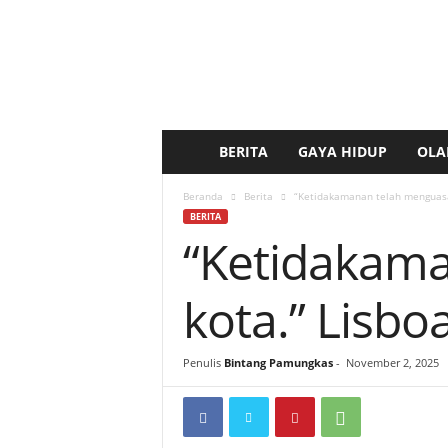
BERITA
GAYA HIDUP
OLA
b
e
Beranda
Berita
“Ketidakamanan telah menguasai 
BERITA
“Ketidakama
r
i
kota.” Lisboa
t
Penulis
Bintang Pamungkas
-
November 2, 2025
a
k