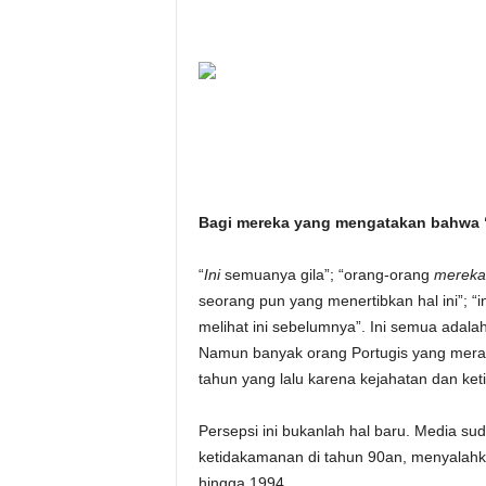
i
t
a
n
i
Bagi mereka yang mengatakan bahwa 
h
“
Ini
semuanya gila”; “orang-orang
mereka
.
seorang pun yang menertibkan hal ini”; “i
melihat ini sebelumnya”. Ini semua adalah
c
Namun banyak orang Portugis yang merasa 
tahun yang lalu karena kejahatan dan ke
o
Persepsi ini bukanlah hal baru. Media s
m
ketidakamanan di tahun 90an, menyalahk
hingga 1994.