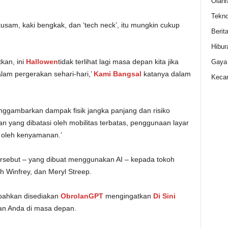
Olahr
Tekno
usam, kaki bengkak, dan ‘tech neck’, itu mungkin cukup
Berit
Hibur
kan, ini
Hallowen
tidak terlihat lagi masa depan kita jika
Gaya
am pergerakan sehari-hari,’
Kami Bangsal
katanya dalam
Kecan
nggambarkan dampak fisik jangka panjang dan risiko
n yang dibatasi oleh mobilitas terbatas, penggunaan layar
 oleh kenyamanan.’
rsebut – yang dibuat menggunakan AI – kepada tokoh
ah Winfrey, dan Meryl Streep.
 bahkan disediakan
ObrolanGPT
mengingatkan
Di Sini
an Anda di masa depan.