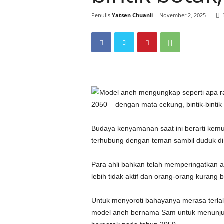
i
Penulis
Yatsen Chuanli
-
November 2, 2025
t
a
n
i
h
Budaya kenyamanan saat ini berarti ke
.
terhubung dengan teman sambil duduk di 
c
Para ahli bahkan telah memperingatkan ad
lebih tidak aktif dan orang-orang kurang 
o
Untuk menyoroti bahayanya merasa terlal
m
model aneh bernama Sam untuk menunjukk