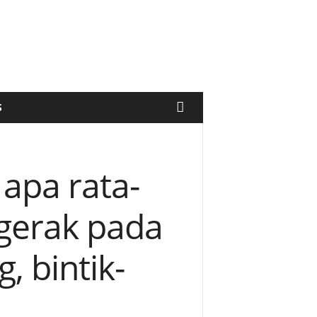
S
apa rata-
rgerak pada
 bintik-