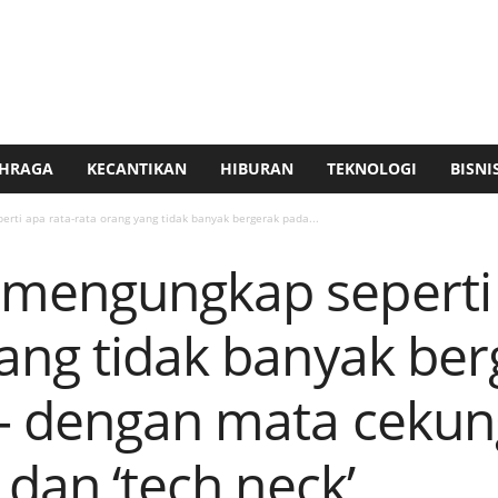
HRAGA
KECANTIKAN
HIBURAN
TEKNOLOGI
BISNI
ti apa rata-rata orang yang tidak banyak bergerak pada...
mengungkap seperti 
yang tidak banyak be
– dengan mata cekung,
 dan ‘tech neck’