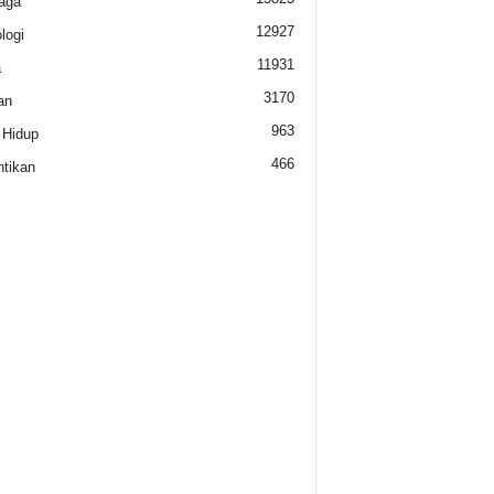
aga
12927
logi
11931
a
3170
an
963
 Hidup
466
tikan