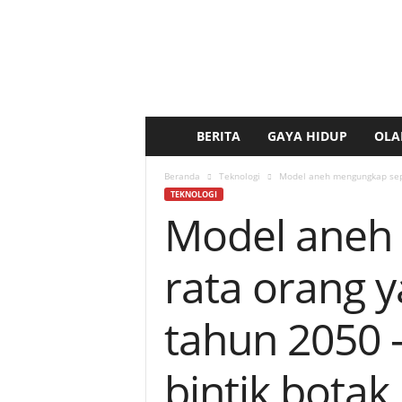
BERITA
GAYA HIDUP
OLA
b
e
Beranda
Teknologi
Model aneh mengungkap seper
TEKNOLOGI
Model aneh 
r
i
rata orang 
t
tahun 2050 
a
bintik botak,
k