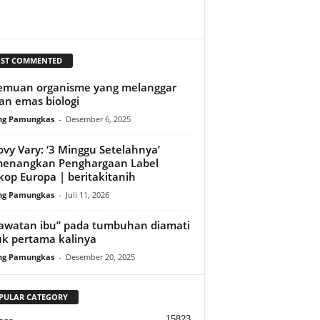
ST COMMENTED
emuan organisme yang melanggar
an emas biologi
ng Pamungkas
-
Desember 6, 2025
ovy Vary: ‘3 Minggu Setelahnya’
enangkan Penghargaan Label
kop Europa | beritakitanih
ng Pamungkas
-
Juli 11, 2026
awatan ibu” pada tumbuhan diamati
k pertama kalinya
ng Pamungkas
-
Desember 20, 2025
PULAR CATEGORY
15823