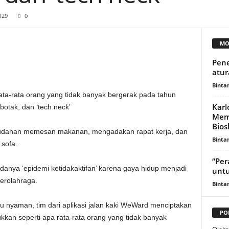
129
0
MO
Pen
atur
Binta
Karl
Mem
Bios
mudahan memesan makanan, mengadakan rapat kerja, dan
Binta
sofa.
“Per
anya ‘epidemi ketidakaktifan’ karena gaya hidup menjadi
untu
berolahraga.
Binta
u nyaman, tim dari aplikasi jalan kaki WeWard menciptakan
PO
an seperti apa rata-rata orang yang tidak banyak