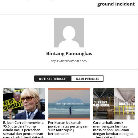
ground incident
Bintang Pamungkas
https://beritakitanih.com/
ARTIKEL TERKAIT
DARI PENULIS
E. Jean Carroll menerima
Periklanan bukanlah
Cara terbaik untuk
$5,6 juta dari Trump
jawaban atas pertanyaan
membangun fasilitas
dalam kasus pelecehan
sulit Anthropic |
masa depan? Mulailah
seksual dan pencemaran
beritakitanih
dengan kembaran digital.
nama baik | beritakitanih
| beritakitanih