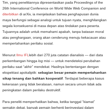
Tim, yang penelitiannya dipresentasikan pada Proceedings of the
26th International Conference on World Wide Web Companion and
diterbitkan
di arXiv, ia menjelaskan bahwa penghapusan dunia
maya berfungsi sebagai analogi untuk tujuan nyata, menghilangkan
segala konsekuensi di masa depan atas tindakan para peserta.
Tujuannya adalah untuk memahami apakah, tanpa batasan moral
atau penghargaan, orang akan cenderung menuju kekacauan atau
mempertahankan perilaku sosial.
Menurut
Ilmu IFL
lebih dari 270 juta catatan dianalisis — dari data
perkembangan hingga
log
misi — untuk mendeteksi perubahan
perilaku saat “akhir” mendekat. Hasilnya bertentangan dengan
ekspektasi apokaliptik:
sebagian besar pemain mempertahankan
sikap tenang dan bahkan kooperatif
. Terdapat beberapa kasus
kekerasan yang tidak beralasan, namun secara umum tidak ada
peningkatan dalam perilaku destruktif.
Para peneliti memperhatikan bahwa, ketika tanggal “kiamat”
semakin dekat, banyak pemain berhenti berinvestasi dalam