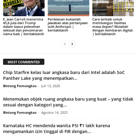
E. Jean Carroll menerima
Periklanan bukanlah
Cara terbaik untuk
$5,6 juta dari Trump
jawaban atas pertanyaan
membangun fasilitas
dalam kasus pelecehan
sulit Anthropic |
masa depan? Mulailah
seksual dan pencemaran
beritakitanih
dengan kembaran digital.
nama baik | beritakitanih
| beritakitanih
MOST COMMENTED
Chip Starfire kelas luar angkasa baru dari Intel adalah SoC
Panther Lake yang menempatkan...
Bintang Pamungkas
-
Juli 13, 2026
Menemukan objek ruang angkasa baru yang kuat – yang tidak
sesuai dengan kategori yang...
Bintang Pamungkas
-
Agustus 14, 2025
Karnataka HC mendenda wanita PSI ₹1 lakh karena
mengamankan izin tinggal di FIR dengan...