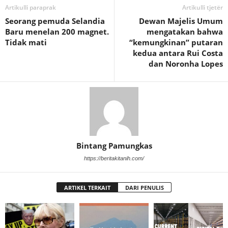
Artikulli paraprak
Artikulli tjetër
Seorang pemuda Selandia
Dewan Majelis Umum
Baru menelan 200 magnet.
mengatakan bahwa
Tidak mati
“kemungkinan” putaran
kedua antara Rui Costa
dan Noronha Lopes
Bintang Pamungkas
https://beritakitanih.com/
ARTIKEL TERKAIT
DARI PENULIS