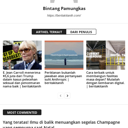
Bintang Pamungkas
https://beritakitanih.com/
ARTIKEL TERKAIT
DARI PENULIS
E. Jean Carroll menerima
Periklanan bukanlah
Cara terbaik untuk
$5,6 juta dari Trump
jawaban atas pertanyaan
membangun fasilitas
dalam kasus pelecehan
sulit Anthropic |
masa depan? Mulailah
seksual dan pencemaran
beritakitanih
dengan kembaran digital.
nama baik | beritakitanih
| beritakitanih
MOST COMMENTED
Yang teratas! Ilmu di balik menuangkan segelas Champagne
yang sempurna saat Natal