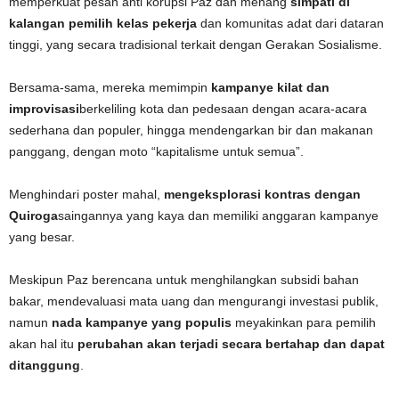
memperkuat pesan anti korupsi Paz dan menang
simpati di
kalangan pemilih kelas pekerja
dan komunitas adat dari dataran
tinggi, yang secara tradisional terkait dengan Gerakan Sosialisme.
Bersama-sama, mereka memimpin
kampanye kilat dan
improvisasi
berkeliling kota dan pedesaan dengan acara-acara
sederhana dan populer, hingga mendengarkan bir dan makanan
panggang, dengan moto “kapitalisme untuk semua”.
Menghindari poster mahal,
mengeksplorasi kontras dengan
Quiroga
saingannya yang kaya dan memiliki anggaran kampanye
yang besar.
Meskipun Paz berencana untuk menghilangkan subsidi bahan
bakar, mendevaluasi mata uang dan mengurangi investasi publik,
namun
nada kampanye yang populis
meyakinkan para pemilih
akan hal itu
perubahan akan terjadi secara bertahap dan dapat
ditanggung
.