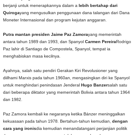
berjanji untuk menerapkannya dalam a
lebih bertahap dari
Quiroga
yang mengusulkan penggunaan dana talangan dari Dana
Moneter Internasional dan program kejutan anggaran.
Putra mantan presiden Jaime Paz Zamora
yang memerintah
antara tahun 1989 dan 1993, dan Spanyol
Carmen Pereira
Rodrigo
Paz lahir di Santiago de Compostela, Spanyol, tempat ia
menghabiskan masa kecilnya.
Ayahnya, salah satu pendiri Gerakan Kiri Revolusioner yang
diilhami Marxis pada tahun 1960an, mengasingkan diri ke Spanyol
untuk menghindari penindasan Jenderal
Hugo Banzer
salah satu
dari beberapa diktator yang memerintah Bolivia antara tahun 1964
dan 1982.
Paz Zamora kembali ke negaranya ketika Bánzer meninggalkan
kekuasaan pada tahun 1978. Bertahun-tahun kemudian,
dengan
cara yang ironis
dia kemudian menandatangani perjanjian politik