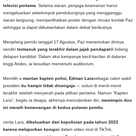
televisi pertama
. Selama siaran, penjaga keamanan harus
mengeluarkan sekelompok pendukungnya yang mengganggu
siaran langsung, memperlihatkan poster dengan rincian kontak Paz
sehingga ia dapat diikutsertakan dalam debat berikutnya.
Menjelang pemilu tanggal 17 Agustus, Paz menemukan dirinya
sendiri
termasuk yang terakhir dalam jajak pendapat
di bidang
delapan kandidat. Dalam aksi kampanye kecil-kecilan di dataran
tinggi Andes, ia kesulitan memenuhi auditorium.
Memilih a
mantan kapten polisi, Edman Lara
sebagai calon wakil
presiden
itu hampir tidak disengaja
— solusi di menit-menit
terakhir setelah menyerah pada pilihan pertama. Namun “Kapten
Lara”, begitu ia disapa, akhirnya mencalonkan diri,
memimpin duo
ini meraih kemenangan di kedua putaran pemilu
.
cerita Lara,
dikeluarkan dari kepolisian pada tahun 2023
karena melaporkan korupsi
dalam video viral di TikTok,