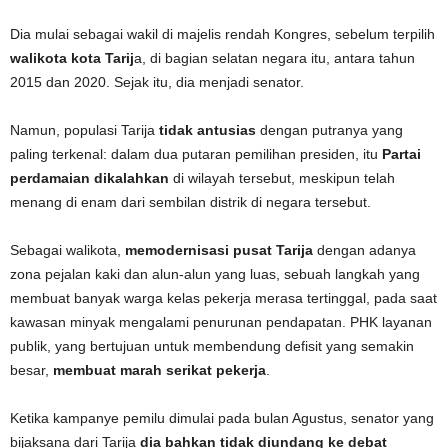
Dia mulai sebagai wakil di majelis rendah Kongres, sebelum terpilih
walikota kota Tarij
a, di bagian selatan negara itu, antara tahun
2015 dan 2020. Sejak itu, dia menjadi senator.
Namun, populasi Tarija
tidak antusias
dengan putranya yang
paling terkenal: dalam dua putaran pemilihan presiden, itu
Partai
perdamaian dikalahkan
di wilayah tersebut, meskipun telah
menang di enam dari sembilan distrik di negara tersebut.
Sebagai walikota,
memodernisasi pusat Tarija
dengan adanya
zona pejalan kaki dan alun-alun yang luas, sebuah langkah yang
membuat banyak warga kelas pekerja merasa tertinggal, pada saat
kawasan minyak mengalami penurunan pendapatan. PHK layanan
publik, yang bertujuan untuk membendung defisit yang semakin
besar,
membuat marah serikat pekerja
.
Ketika kampanye pemilu dimulai pada bulan Agustus, senator yang
bijaksana dari Tarija
dia bahkan tidak diundang ke debat