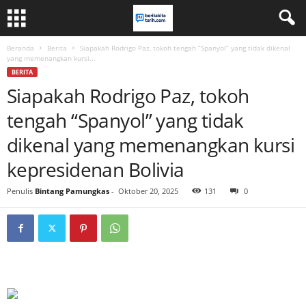
Beranda
Berita
Siapakah Rodrigo Paz, tokoh tengah “Spanyol” yang tidak dikenal
yang memenangkan kursi...
BERITA
Siapakah Rodrigo Paz, tokoh
tengah “Spanyol” yang tidak
dikenal yang memenangkan kursi
kepresidenan Bolivia
Penulis
Bintang Pamungkas
-
Oktober 20, 2025
131
0