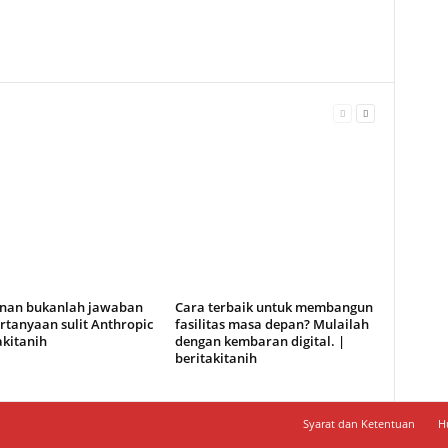
anan bukanlah jawaban
Cara terbaik untuk membangun
rtanyaan sulit Anthropic
fasilitas masa depan? Mulailah
akitanih
dengan kembaran digital. |
beritakitanih
Syarat dan Ketentuan
H