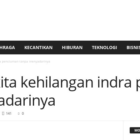
HRAGA
KECANTIKAN
HIBURAN
TEKNOLOGI
BISNI
dra penciuman tanpa menyadarinya
kita kehilangan indr
adarinya
141
0
MO