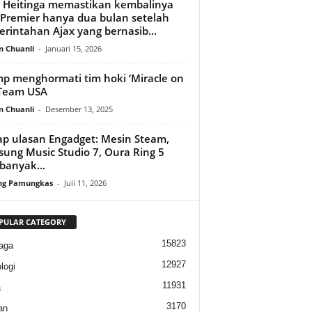
 Heitinga memastikan kembalinya
 Premier hanya dua bulan setelah
rintahan Ajax yang bernasib...
n Chuanli
-
Januari 15, 2026
p menghormati tim hoki ‘Miracle on
 Team USA
n Chuanli
-
Desember 13, 2025
p ulasan Engadget: Mesin Steam,
ung Music Studio 7, Oura Ring 5
banyak...
ng Pamungkas
-
Juli 11, 2026
PULAR CATEGORY
15823
aga
12927
logi
11931
a
3170
an