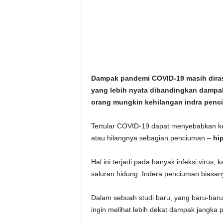
i
t
a
n
Dampak pandemi COVID-19 masih diras
yang lebih nyata dibandingkan dampak
i
orang mungkin kehilangan indra penciu
h
Tertular COVID-19 dapat menyebabkan 
.
atau hilangnya sebagian penciuman –
hi
c
Hal ini terjadi pada banyak infeksi virus
saluran hidung. Indera penciuman biasany
o
Dalam sebuah studi baru, yang baru-baru i
m
ingin melihat lebih dekat dampak jangk