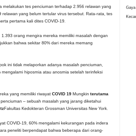
ka melakukan tes penciuman terhadap 2.956 relawan yang
Gaya
 relawan yang belum tertular virus tersebut. Rata-rata, tes
Kecan
erta pertama kali dites COVID-19.
 1.393 orang mengira mereka memiliki masalah dengan
njukkan bahwa sekitar 80% dari mereka memang
pok ini tidak melaporkan adanya masalah penciuman,
engalami hiposmia atau anosmia setelah terinfeksi
eka yang memiliki riwayat
COVID 19
Mungkin
terutama
penciuman – sebuah masalah yang jarang diketahui
tz
Fakultas Kedokteran Grossman Universitas New York.
iwayat COVID-19, 60% mengalami kekurangan pada indera
Para peneliti berpendapat bahwa beberapa dari orang-