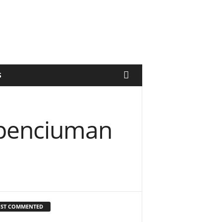
S
a penciuman
ST COMMENTED