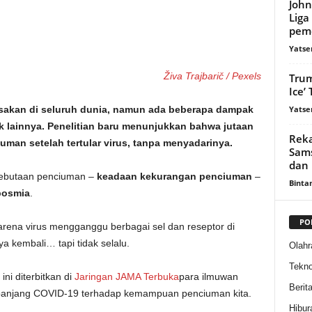
John
Liga
peme
Yatse
Živa Trajbarič / Pexels
Trum
Ice’
Yatse
akan di seluruh dunia, namun ada beberapa dampak
 lainnya. Penelitian baru menunjukkan bahwa jutaan
Reka
man setelah tertular virus, tanpa menyadarinya.
Sams
dan 
kebutaan penciuman –
keadaan kekurangan penciuman
–
Binta
posmia
.
PO
, karena virus mengganggu berbagai sel dan reseptor di
a kembali… tapi tidak selalu.
Olahr
Tekno
ni diterbitkan di
Jaringan JAMA Terbuka
para ilmuwan
Berit
a panjang COVID-19 terhadap kemampuan penciuman kita.
Hibur