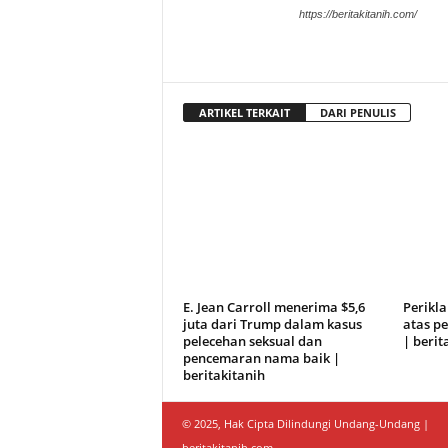
https://beritakitanih.com/
ARTIKEL TERKAIT
DARI PENULIS
E. Jean Carroll menerima $5,6
Perikl
juta dari Trump dalam kasus
atas pe
pelecehan seksual dan
| berit
pencemaran nama baik |
beritakitanih
© 2025, Hak Cipta Dilindungi Undang-Undang |
beritakitanih.com