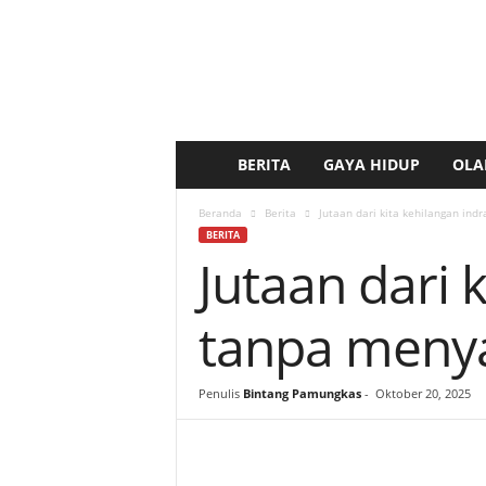
BERITA
GAYA HIDUP
OLA
b
e
Beranda
Berita
Jutaan dari kita kehilangan in
BERITA
Jutaan dari 
r
i
tanpa meny
t
Penulis
Bintang Pamungkas
-
Oktober 20, 2025
a
k