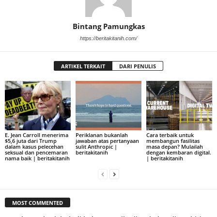
Bintang Pamungkas
https://beritakitanih.com/
ARTIKEL TERKAIT
DARI PENULIS
E. Jean Carroll menerima
Periklanan bukanlah
Cara terbaik untuk
$5,6 juta dari Trump
jawaban atas pertanyaan
membangun fasilitas
dalam kasus pelecehan
sulit Anthropic |
masa depan? Mulailah
seksual dan pencemaran
beritakitanih
dengan kembaran digital.
nama baik | beritakitanih
| beritakitanih
MOST COMMENTED