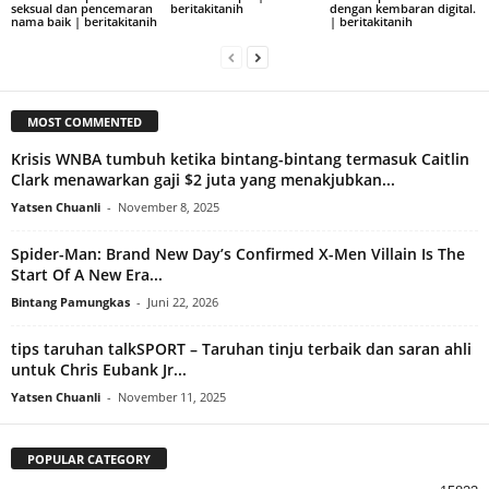
seksual dan pencemaran
beritakitanih
dengan kembaran digital.
nama baik | beritakitanih
| beritakitanih
MOST COMMENTED
Krisis WNBA tumbuh ketika bintang-bintang termasuk Caitlin
Clark menawarkan gaji $2 juta yang menakjubkan...
Yatsen Chuanli
-
November 8, 2025
Spider-Man: Brand New Day’s Confirmed X-Men Villain Is The
Start Of A New Era...
Bintang Pamungkas
-
Juni 22, 2026
tips taruhan talkSPORT – Taruhan tinju terbaik dan saran ahli
untuk Chris Eubank Jr...
Yatsen Chuanli
-
November 11, 2025
POPULAR CATEGORY