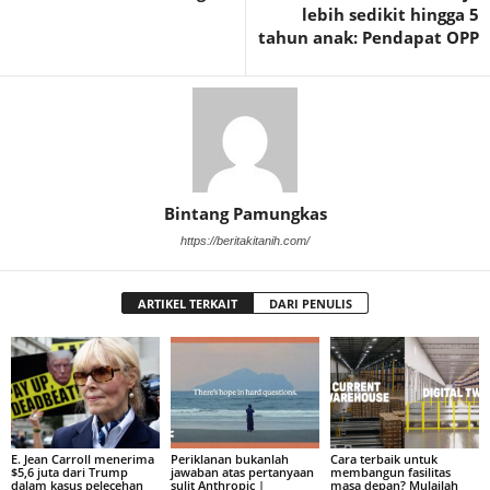
lebih sedikit hingga 5
tahun anak: Pendapat OPP
Bintang Pamungkas
https://beritakitanih.com/
ARTIKEL TERKAIT
DARI PENULIS
E. Jean Carroll menerima
Periklanan bukanlah
Cara terbaik untuk
$5,6 juta dari Trump
jawaban atas pertanyaan
membangun fasilitas
dalam kasus pelecehan
sulit Anthropic |
masa depan? Mulailah