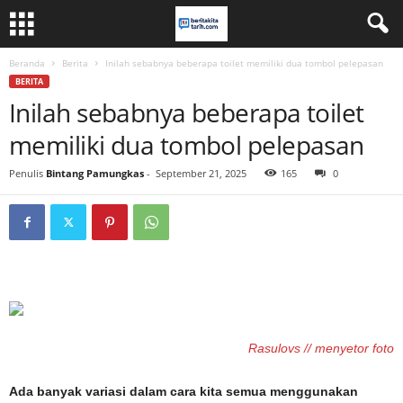
Beranda
Berita
Inilah sebabnya beberapa toilet memiliki dua tombol pelepasan
BERITA
Inilah sebabnya beberapa toilet
memiliki dua tombol pelepasan
Penulis
Bintang Pamungkas
-
September 21, 2025
165
0
Rasulovs // menyetor foto
Ada banyak variasi dalam cara kita semua menggunakan