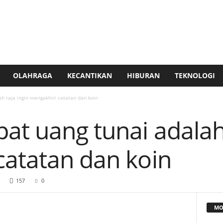
OLAHRAGA
KECANTIKAN
HIBURAN
TEKNOLOGI
h raja ingin mengakhiri catatan dan koin
t uang tunai adalah 
catatan dan koin
157
0
MO