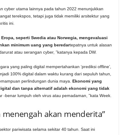
an cyber utama lainnya pada tahun 2022 menunjukkan
ngat terekspos, tetapi juga tidak memiliki arsitektur yang
itis ini.
 Eropa, seperti Swedia atau Norwegia, mengevaluasi
nkan minimum uang yang beredar
tepatnya untuk alasan
rurat atau serangan cyber, ”katanya kepada DW.
ra yang paling digital mempertahankan ‘prediksi offline’,
adi 100% digital dalam waktu kurang dari sepuluh tahun,
kemampuan perlindungan dunia maya.
Ekonomi yang
gital dan tanpa alternatif adalah ekonomi yang tidak
r -benar lumpuh oleh virus atau pemadaman, ”kata Week.
an menengah akan menderita”
sektor pariwisata selama sekitar 40 tahun. Saat ini