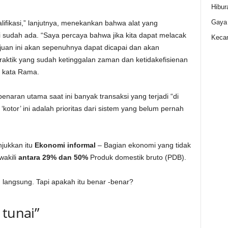
Hibur
Gaya
lifikasi,” lanjutnya, menekankan bahwa alat yang
i sudah ada. “Saya percaya bahwa jika kita dapat melacak
Kecan
juan ini akan sepenuhnya dapat dicapai dan akan
aktik yang sudah ketinggalan zaman dan ketidakefisienan
” kata Rama.
aran utama saat ini banyak transaksi yang terjadi “di
otor’ ini adalah prioritas dari sistem yang belum pernah
jukkan itu
Ekonomi informal
– Bagian ekonomi yang tidak
wakili
antara 29% dan 50%
Produk domestik bruto (PDB).
angsung. Tapi apakah itu benar -benar?
 tunai”