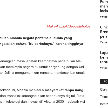
Pem
mend
lock
Yatse
Maksykapliuk/Depositphotos
Cinc
Bren
pela
dikan Albania negara pertama di dunia yang
Yatse
gatakan bahwa “itu berbahaya,” karena tingginya
Lapa
kemb
menangkan masa jabatan keempatnya pada bulan Mei,
tahu
 akan memimpin negara itu untuk bergabung dengan Uni
Yatse
an Juli, ia mengumumkan rencana mendasar lain untuk
PO
Olahr
dekade ini, Albania menjadi a
masyarakat tanpa uang
 dan transaksi keuangan akan sepenuhnya digital, “kata
Tekno
ri teknologi dan inovasi di” Albania 2030 – sebuah visi
Berit