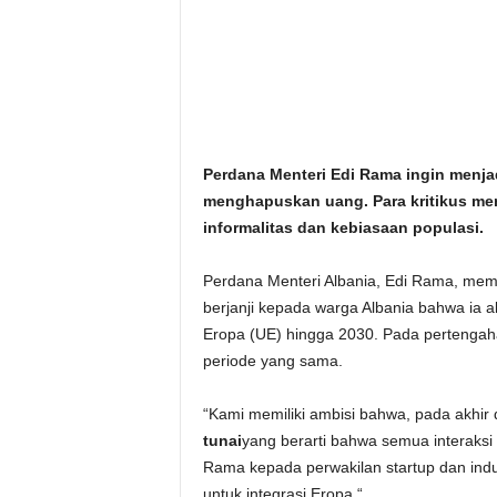
i
t
a
n
Perdana Menteri Edi Rama ingin menja
menghapuskan uang. Para kritikus men
i
informalitas dan kebiasaan populasi.
h
Perdana Menteri Albania, Edi Rama, me
.
berjanji kepada warga Albania bahwa ia
Eropa (UE) hingga 2030. Pada pertengah
c
periode yang sama.
o
“Kami memiliki ambisi bahwa, pada akhir 
tunai
yang berarti bahwa semua interaksi
m
Rama kepada perwakilan startup dan indust
untuk integrasi Eropa “.