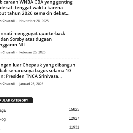
bicaraan WNBA CBA yang genting
ekati tenggat waktu karena
out tahun 2026 semakin dekat...
n Chuanli
-
November 28, 2025
innati menggugat quarterback
dan Sorsby atas dugaan
nggaran NIL
n Chuanli
-
Februari 26, 2026
ngan luar Chepauk yang dibangun
ali seharusnya bagus selama 10
n: Presiden TNCA Srinivasa...
n Chuanli
-
Januari 23, 2026
PULAR CATEGORY
15823
aga
12927
logi
11931
a