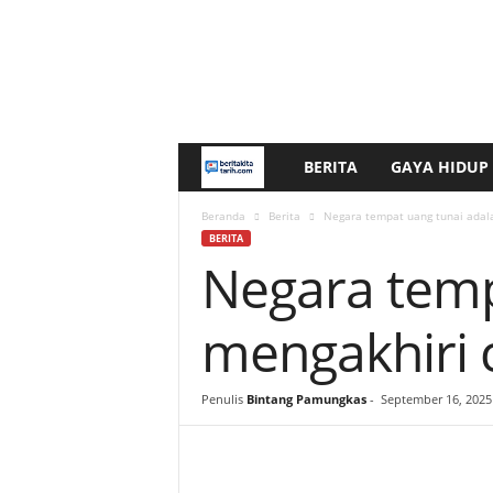
BERITA
GAYA HIDUP
b
e
Beranda
Berita
Negara tempat uang tunai adala
BERITA
Negara tempa
r
i
mengakhiri 
t
Penulis
Bintang Pamungkas
-
September 16, 2025
a
k