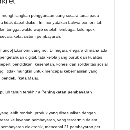
nkret
an menghilangkan penggunaan uang secara tunai pada
ya tidak dapat diukur. Ini menyatakan bahwa pemerintah
an tenggat waktu wajib setelah lembaga, kelompok
secara ketat sistem pembayaran.
o mundo] Ekonomi uang nol. Di negara -negara di mana ada
engetahuan digital, tata kelola yang buruk dan kualitas
eperti pendidikan, kesehatan, kohesi dan solidaritas sosial
ggi, tidak mungkin untuk mencapai keberhasilan yang
 pendek, ”kata Malaj.
puluh tahun terakhir a
Peningkatan pembayaran
yang lebih rendah, produk yang disesuaikan dengan
besar ke layanan pembayaran, yang tercermin dalam
 pembayaran elektronik, mencapai 21 pembayaran per