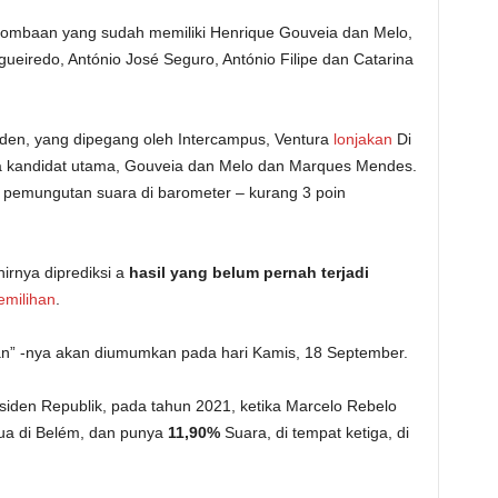
lombaan yang sudah memiliki Henrique Gouveia dan Melo,
eiredo, António José Seguro, António Filipe dan Catarina
siden, yang dipegang oleh Intercampus, Ventura
lonjakan
Di
ua kandidat utama, Gouveia dan Melo dan Marques Mendes.
 pemungutan suara di barometer – kurang 3 poin
hirnya diprediksi a
hasil yang belum pernah terjadi
milihan
.
n” -nya akan diumumkan pada hari Kamis, 18 September.
iden Republik, pada tahun 2021, ketika Marcelo Rebelo
ua di Belém, dan punya
11,90%
Suara, di tempat ketiga, di