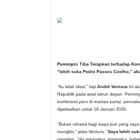
i
t
a
n
i
Pemimpin Tiba Terapkan terhadap Korup
“lebih suka Pedro Passos Coelho,” ak
h
.
“Itu tidak ideal,” tapi
André Ventura
Ini a
Republik pada awal tahun depan. Pemim
c
konferensi pers di markas partai, penca
dijadwalkan untuk 18 Januari 2026.
o
“Bukan rahasia bagi siapa pun yang saya 
m
mungkin,” jelas Ventura: “
Saya lebih su
presiden, “dia mengakui, mengakui, bahw