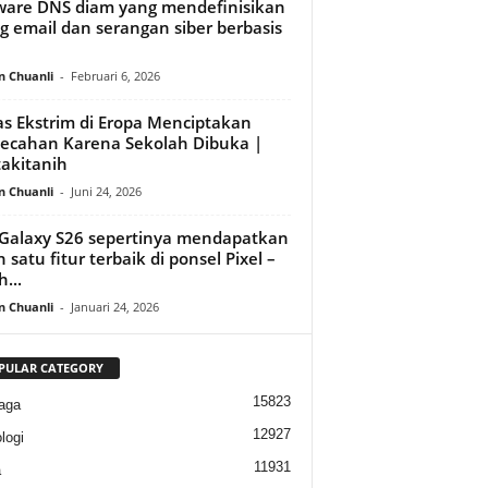
are DNS diam yang mendefinisikan
g email dan serangan siber berbasis
n Chuanli
-
Februari 6, 2026
s Ekstrim di Eropa Menciptakan
ecahan Karena Sekolah Dibuka |
takitanih
n Chuanli
-
Juni 24, 2026
 Galaxy S26 sepertinya mendapatkan
h satu fitur terbaik di ponsel Pixel –
h...
n Chuanli
-
Januari 24, 2026
PULAR CATEGORY
15823
aga
12927
logi
11931
a