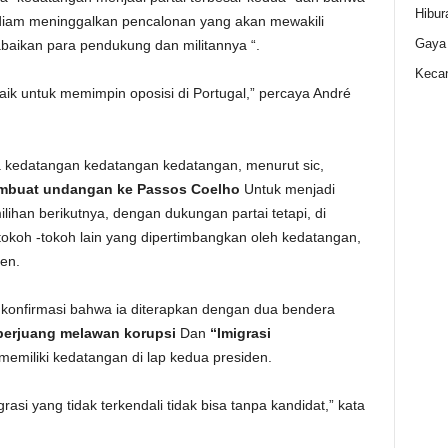
Hibur
-diam meninggalkan pencalonan yang akan mewakili
Gaya
baikan para pendukung dan militannya “.
Kecan
baik untuk memimpin oposisi di Portugal,” percaya André
 kedatangan kedatangan kedatangan, menurut sic,
mbuat undangan ke Passos Coelho
Untuk menjadi
ihan berikutnya, dengan dukungan partai tetapi, di
okoh -tokoh lain yang dipertimbangkan oleh kedatangan,
en.
konfirmasi bahwa ia diterapkan dengan dua bendera
berjuang melawan korupsi
Dan
“Imigrasi
memiliki kedatangan di lap kedua presiden.
si yang tidak terkendali tidak bisa tanpa kandidat,” kata