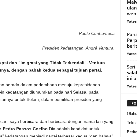
Malw
ulan
web
Yatse
Paulo Cunha/Lusa
Pana
Perp
beri
Presiden kedatangan, André Ventura.
Yatse
si dan “Imigrasi yang Tidak Terkendali”. Ventura
Seri
unya, dengan babak kedua sebagai tujuan partai.
sala
inila
kan berada dalam perlombaan menuju kepresidenan
Yatse
pin kedatangan diumumkan pada hari Selasa, pada
lonannya untuk Belém, dalam pemilihan presiden yang
PO
Olahr
cari, saya berbicara dan berbicara dengan nama lain yang
Tekno
ka Pedro Passos Coelho
Dia adalah kandidat untuk
Berit
a” kedatangan menjadi partai terbesar kedua “dan bahwa”