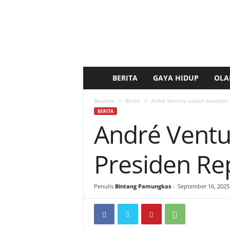
BERITA
GAYA HIDUP
OLA
b
e
Beranda
Berita
André Ventura adalah kandidat u
BERITA
André Ventu
r
i
Presiden Rep
t
Penulis
Bintang Pamungkas
-
September 16, 2025
a
k