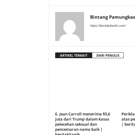
Bintang Pamungkas
https://beritakitanih.com/
ARTIKEL TERKAIT
DARI PENULIS
E. Jean Carroll menerima $5,6
Perikl
juta dari Trump dalam kasus
atas pe
pelecehan seksual dan
| berit
pencemaran nama baik |
beritakitanih