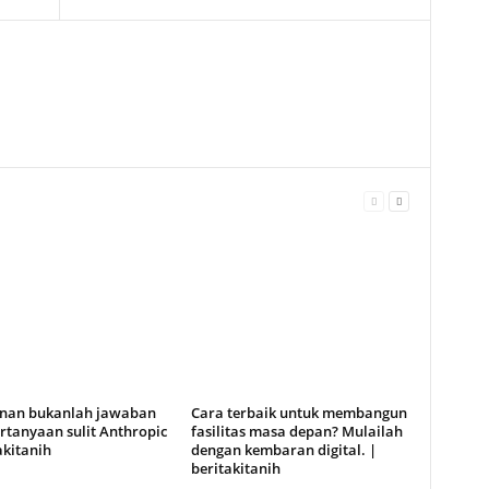
anan bukanlah jawaban
Cara terbaik untuk membangun
rtanyaan sulit Anthropic
fasilitas masa depan? Mulailah
akitanih
dengan kembaran digital. |
beritakitanih