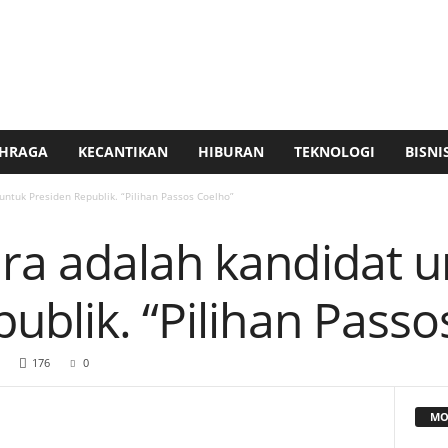
HRAGA
KECANTIKAN
HIBURAN
TEKNOLOGI
BISNI
ntuk Presiden Republik. “Pilihan Passos Coelho”
ra adalah kandidat u
ublik. “Pilihan Passo
176
0
MO