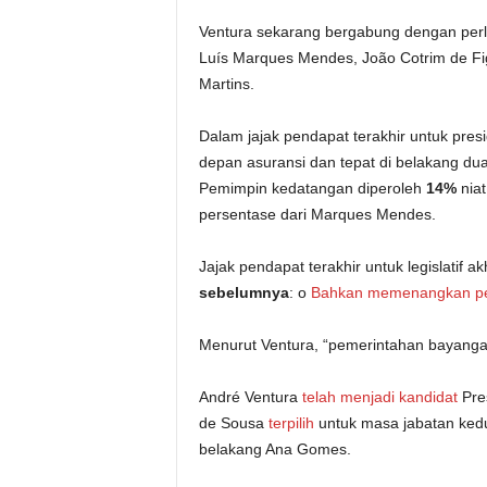
Ventura sekarang bergabung dengan per
Luís Marques Mendes, João Cotrim de Figu
Martins.
Dalam jajak pendapat terakhir untuk pre
depan asuransi dan tepat di belakang d
Pemimpin kedatangan diperoleh
14%
niat
persentase dari Marques Mendes.
Jajak pendapat terakhir untuk legislatif ak
sebelumnya
: o
Bahkan memenangkan pe
Menurut Ventura, “pemerintahan bayanga
André Ventura
telah menjadi kandidat
Pres
de Sousa
terpilih
untuk masa jabatan ked
belakang Ana Gomes.