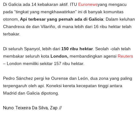
Di Galicia ada 14 kebakaran aktif. ITU
Euronews
yang mengacu
pada “tingkat yang mengkhawatirkan” ini di banyak komunitas
otonom,
Api terbesar yang pernah ada di Galicia
: Dalam keluhan
Chandrexa de dan Vilariño, di mana lebih dari 16 ribu hektar telah
terbakar.
Di seluruh Spanyol, lebih dari
150 ribu hektar
. Seolah -olah telah
membakar seluruh kota
London,
membandingkan agensi
Reuters
– London memiliki sekitar 157 ribu hektar.
Pedro Sánchez pergi ke Ourense dan León, dua zona yang paling
terpengaruh oleh api. Koneksi kereta kecepatan tinggi antara
Madrid dan Galicia dipotong.
Nuno Teixeira Da Silva, Zap //