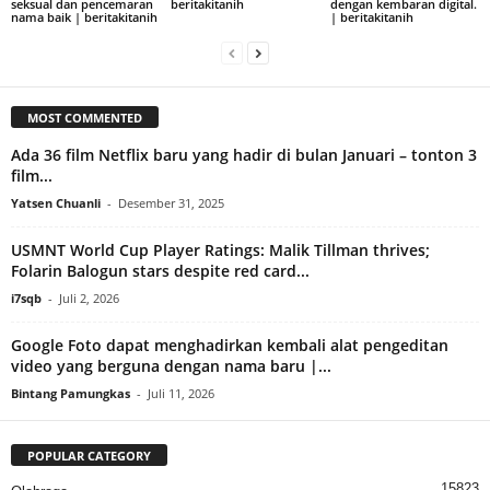
seksual dan pencemaran
beritakitanih
dengan kembaran digital.
nama baik | beritakitanih
| beritakitanih
MOST COMMENTED
Ada 36 film Netflix baru yang hadir di bulan Januari – tonton 3
film...
Yatsen Chuanli
-
Desember 31, 2025
USMNT World Cup Player Ratings: Malik Tillman thrives;
Folarin Balogun stars despite red card...
i7sqb
-
Juli 2, 2026
Google Foto dapat menghadirkan kembali alat pengeditan
video yang berguna dengan nama baru |...
Bintang Pamungkas
-
Juli 11, 2026
POPULAR CATEGORY
15823