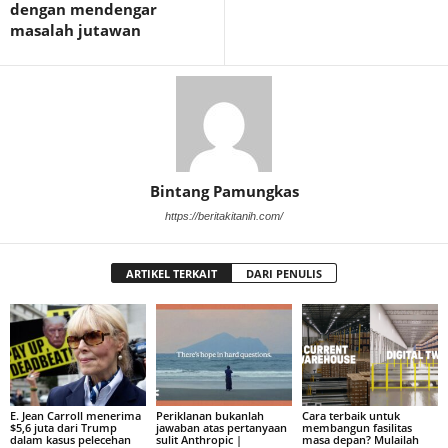
dengan mendengar
masalah jutawan
Bintang Pamungkas
https://beritakitanih.com/
ARTIKEL TERKAIT
DARI PENULIS
E. Jean Carroll menerima
Periklanan bukanlah
Cara terbaik untuk
$5,6 juta dari Trump
jawaban atas pertanyaan
membangun fasilitas
dalam kasus pelecehan
sulit Anthropic |
masa depan? Mulailah