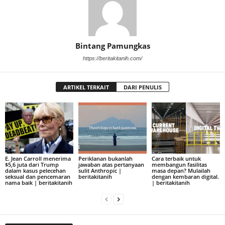
Bintang Pamungkas
https://beritakitanih.com/
ARTIKEL TERKAIT
DARI PENULIS
E. Jean Carroll menerima
Periklanan bukanlah
Cara terbaik untuk
$5,6 juta dari Trump
jawaban atas pertanyaan
membangun fasilitas
dalam kasus pelecehan
sulit Anthropic |
masa depan? Mulailah
seksual dan pencemaran
beritakitanih
dengan kembaran digital.
nama baik | beritakitanih
| beritakitanih