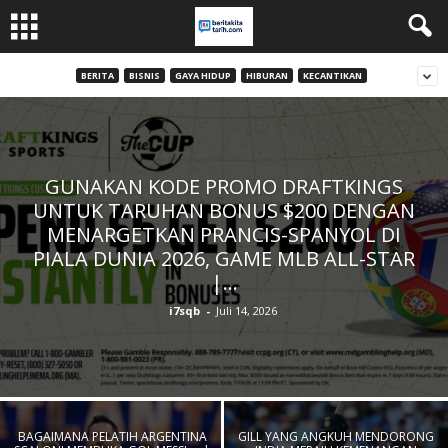
BERITA
BISNIS
GAYA HIDUP
HIBURAN
KECANTIKAN
GUNAKAN KODE PROMO DRAFTKINGS
UNTUK TARUHAN BONUS $200 DENGAN
MENARGETKAN PRANCIS-SPANYOL DI
PIALA DUNIA 2026, GAME MLB ALL-STAR
|...
i7sqb
-
Juli 14, 2026
BAGAIMANA PELATIH ARGENTINA
GILL YANG ANGKUH MENDORONG