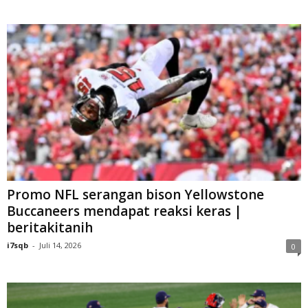
Promo NFL serangan bison Yellowstone
Buccaneers mendapat reaksi keras |
beritakitanih
i7sqb
-
Juli 14, 2026
0