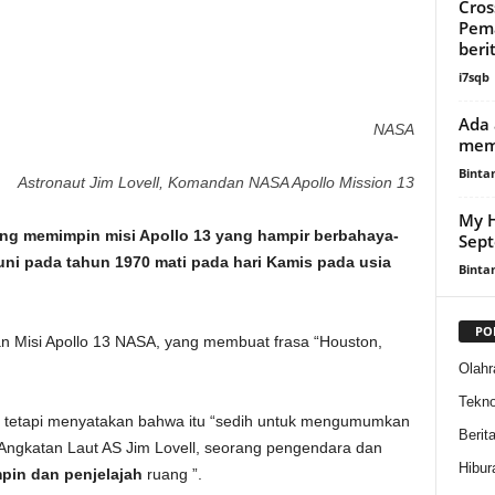
Cros
Pema
beri
i7sqb
Ada 
NASA
mem
Binta
Astronaut Jim Lovell, Komandan NASA Apollo Mission 13
My H
yang memimpin misi Apollo 13 yang hampir berbahaya-
Sept
ni pada tahun 1970 mati pada hari Kamis pada usia
Binta
PO
Misi Apollo 13 NASA, yang membuat frasa “Houston,
Olahr
Tekno
i, tetapi menyatakan bahwa itu “sedih untuk mengumumkan
Berit
n Angkatan Laut AS Jim Lovell, seorang pengendara dan
Hibur
pin dan penjelajah
ruang ”.