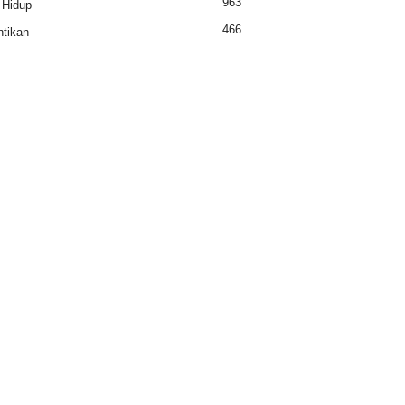
963
 Hidup
466
tikan