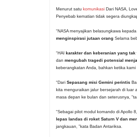
Menurut satu
komunikasi
Dari NASA, Lovel
Penyebab kematian tidak segera diungka
“NASA menyajikan belasungkawa kepada k
menginspirasi jutaan orang
Selama bebe
“HAI
karakter dan keberanian yang tak
dan
mengubah tragedi potensial menja
keberangkatan Anda, bahkan ketika kami 
“Dari
Sepasang misi Gemini perintis
Bah
kita menguraikan jalur bersejarah di lua
masa depan ke bulan dan seterusnya, ”
“Sebagai pilot modul komando di Apollo 8
lepas landas di roket Saturn V dan me
jangkauan, ”kata Badan Antariksa.