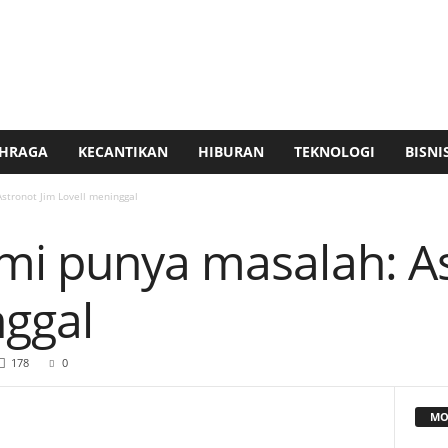
HRAGA
KECANTIKAN
HIBURAN
TEKNOLOGI
BISNI
stronot Jim Lovell meninggal
mi punya masalah: As
nggal
178
0
MO