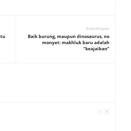
Artikulli tjetër
ntu
Baik burung, maupun dinosaurus, no
monyet: makhluk baru adalah
“keajaiban”