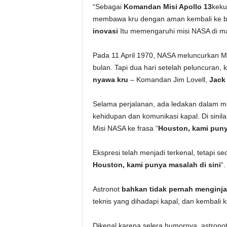
“Sebagai
Komandan Misi Apollo 13
keku
membawa kru dengan aman kembali ke b
inovasi
Itu memengaruhi misi NASA di ma
Pada 11 April 1970, NASA meluncurkan Mis
bulan. Tapi dua hari setelah peluncuran, 
nyawa kru
– Komandan Jim Lovell,
Jack 
Selama perjalanan, ada ledakan dalam m
kehidupan dan komunikasi kapal. Di sini
Misi NASA ke frasa “
Houston, kami pun
Ekspresi telah menjadi terkenal, tetapi s
Houston, kami punya masalah di sini
“.
Astronot
bahkan tidak pernah menginja
teknis yang dihadapi kapal, dan kembali 
Dikenal karena selera humornya, astron