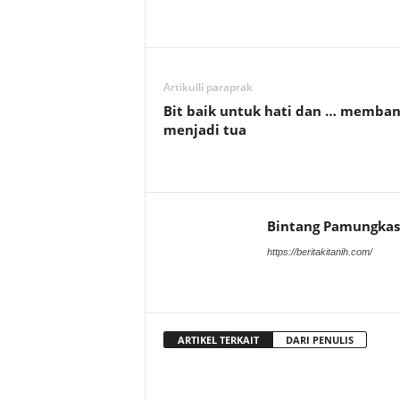
Artikulli paraprak
Bit baik untuk hati dan … memba
menjadi tua
Bintang Pamungkas
https://beritakitanih.com/
ARTIKEL TERKAIT
DARI PENULIS