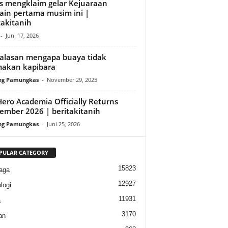
s mengklaim gelar Kejuaraan
in pertama musim ini |
takitanih
-
Juni 17, 2026
alasan mengapa buaya tidak
akan kapibara
ng Pamungkas
-
November 29, 2025
ero Academia Officially Returns
ember 2026 | beritakitanih
ng Pamungkas
-
Juni 25, 2026
PULAR CATEGORY
15823
aga
12927
logi
11931
a
3170
an