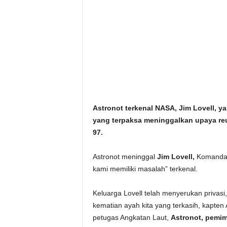
i
t
a
n
i
Astronot terkenal NASA, Jim Lovell, 
h
yang terpaksa meninggalkan upaya reu
97.
.
Astronot meninggal
Jim Lovell,
Komandan 
c
kami memiliki masalah” terkenal.
o
Keluarga Lovell telah menyerukan privas
kematian ayah kita yang terkasih, kapte
m
petugas Angkatan Laut,
Astronot, pemim