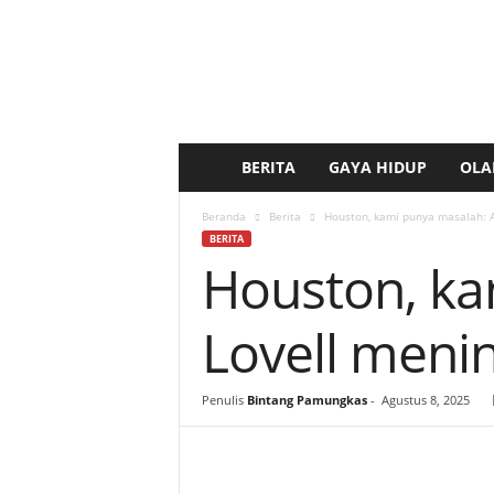
BERITA
GAYA HIDUP
OLA
b
e
Beranda
Berita
Houston, kami punya masalah: A
BERITA
Houston, ka
r
i
Lovell meni
t
Penulis
Bintang Pamungkas
-
Agustus 8, 2025
a
k