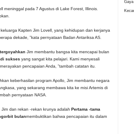
Gaya
l meninggal pada 7 Agustus di Lake Forest, Illinois.
Kecan
pkan.
eluarga Kapten Jim Lovell, yang kehidupan dan kerjanya
rapa dekade, ”kata pernyataan Badan Antariksa AS.
 tergoyahkan
Jim membantu bangsa kita mencapai bulan
di sukses
yang sangat kita pelajari. Kami menyesali
merayakan pencapaian Anda, ”tambah catatan itu.
kan keberhasilan program Apollo, Jim membantu negara
r angkasa, yang sekarang membawa kita ke misi Artemis di
tambah pernyataan NASA.
, Jim dan rekan -rekan krunya adalah
Pertama -tama
ngorbit bulan
membuktikan bahwa pencapaian itu dalam