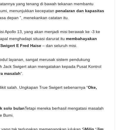
atannya yang tenang di bawah tekanan membantu
umi, menunjukkan kecepatan
penalaran dan kapasitas
sa depan ”, menekankan catatan itu.
i Apollo 13, yang akan menjadi misi berawak ke -3 ke
kapal menghadapi situasi darurat itu
membahayakan
Swigert E Fred Haise
– dan seluruh misi.
odul layanan, sangat merusak sistem pendukung
lah Jack Swigert akan mengatakan kepada Pusat Kontrol
ya masalah
“.
edikit salah. Ungkapan True Swigert sebenarnya “
Oke,
k solo bulan
Tetapi mereka berhasil mengatasi masalah
ke Bumi.
ot yang tak terlupakan memenangkan julukan
S
Milin ‘Jim