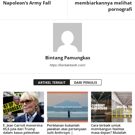
Napoleon’s Army Fall
membiarkannya melihat
pornografi
Bintang Pamungkas
https://beritakitanih.com/
ARTIKEL TERKAIT
DARI PENULIS
E. Jean Carroll menerima
Periklanan bukanlah
Cara terbaik untuk
$5,6 juta dari Trump
jawaban atas pertanyaan
membangun fasilitas
dalam kasus pelecehan
sulit Anthropic |
masa depan? Mulailah