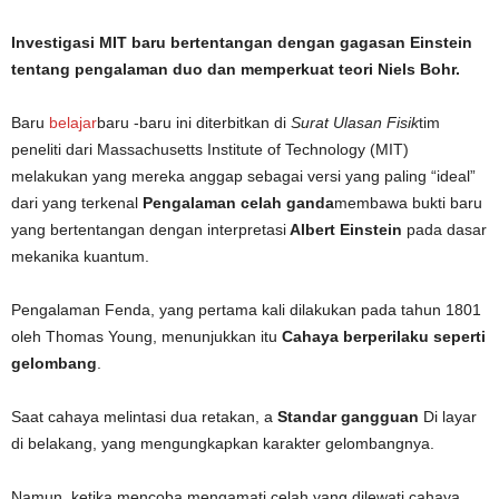
Investigasi MIT baru bertentangan dengan gagasan Einstein
tentang pengalaman duo dan memperkuat teori Niels Bohr.
Baru
belajar
baru -baru ini diterbitkan di
Surat Ulasan Fisik
tim
peneliti dari Massachusetts Institute of Technology (MIT)
melakukan yang mereka anggap sebagai versi yang paling “ideal”
dari yang terkenal
Pengalaman celah ganda
membawa bukti baru
yang bertentangan dengan interpretasi
Albert Einstein
pada dasar
mekanika kuantum.
Pengalaman Fenda, yang pertama kali dilakukan pada tahun 1801
oleh Thomas Young, menunjukkan itu
Cahaya berperilaku seperti
gelombang
.
Saat cahaya melintasi dua retakan, a
Standar gangguan
Di layar
di belakang, yang mengungkapkan karakter gelombangnya.
Namun, ketika mencoba mengamati celah yang dilewati cahaya,