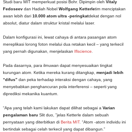
Studi baru MIT memperkuat posisi Bohr. Dipimpin oleh
Vitaly
Fedoseev
dan Hadiah Nobel
Wolfgang Ketterle
tim menciptakan
awan lebih dari
10.000 atom ultra -peringkat
dekat dengan nol
absolut, diatur dalam struktur kristal melalui laser.
Dalam konfigurasi ini, lewat cahaya di antara pasangan atom
mereplikasi lorong foton melalui dua retakan kecil – yang terkecil
yang pernah digunakan, menjelaskan
Iflscience
.
Pada dasarnya, para ilmuwan dapat menyesuaikan tingkat
kurungan atom. Ketika mereka kurang ditangkap,
menjadi lebih
“difus”
dan peka terhadap interaksi dengan cahaya, yang
menyebabkan penghancuran pola interferensi – seperti yang
diprediksi mekanika kuantum.
“Apa yang telah kami lakukan dapat dilihat sebagai a
Varian
pengalaman baru
Slit duo, ”jelas Ketterle dalam sebuah
pernyataan yang diterbitkan di
Berita MIT
. “Atom -atom individu ini
bertindak sebagai celah terkecil yang dapat dibangun.”