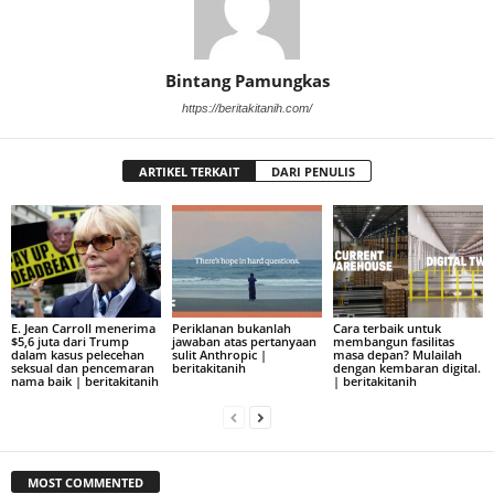
Bintang Pamungkas
https://beritakitanih.com/
ARTIKEL TERKAIT
DARI PENULIS
E. Jean Carroll menerima
Periklanan bukanlah
Cara terbaik untuk
$5,6 juta dari Trump
jawaban atas pertanyaan
membangun fasilitas
dalam kasus pelecehan
sulit Anthropic |
masa depan? Mulailah
seksual dan pencemaran
beritakitanih
dengan kembaran digital.
nama baik | beritakitanih
| beritakitanih
MOST COMMENTED