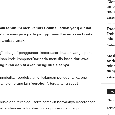
‘Gle
amba
menc
Yatse
aik tahun ini oleh kamus Collins. Istilah yang dibuat
Thad
Embr
2025 ini mengacu pada penggunaan Kecerdasan Buatan
lalu
rangkat lunak.
Binta
ing” sebagai “penggunaan kecerdasan buatan yang dipandu
Mas
isan kode komputer
Daripada menulis kode dari awal,
Anda
nginkan dan AI akan mengurus sisanya.
mino
puny
Yatse
i menimbulkan perdebatan di kalangan pengguna, karena
dan oleh orang lain “
ceroboh
”, tergantung sudut
PO
Olahr
anusia dan teknologi, serta semakin banyaknya Kecerdasan
Tekno
sehari-hari — baik dalam tugas profesional maupun