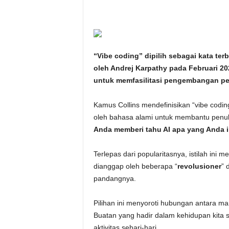
i
t
a
“Vibe coding” dipilih sebagai kata terb
oleh Andrej Karpathy pada Februari 
n
untuk memfasilitasi pengembangan pe
i
Kamus Collins mendefinisikan “vibe cod
oleh bahasa alami untuk membantu penul
h
Anda memberi tahu AI apa yang Anda i
.
Terlepas dari popularitasnya, istilah in
c
dianggap oleh beberapa “
revolusioner
” 
pandangnya.
o
Pilihan ini menyoroti hubungan antara m
m
Buatan yang hadir dalam kehidupan kita 
aktivitas sehari-hari.