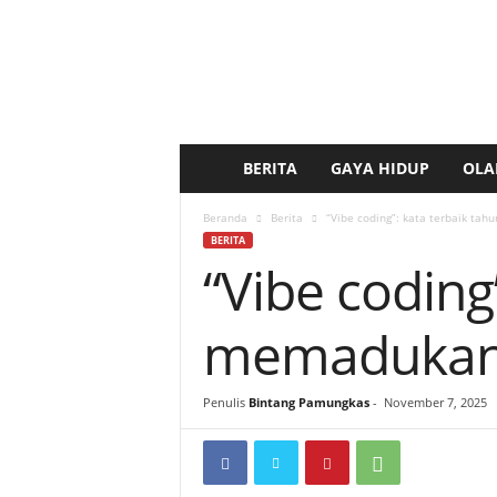
BERITA
GAYA HIDUP
OLA
b
e
Beranda
Berita
“Vibe coding”: kata terbaik tah
BERITA
“Vibe coding”
r
i
memadukan 
t
Penulis
Bintang Pamungkas
-
November 7, 2025
a
k