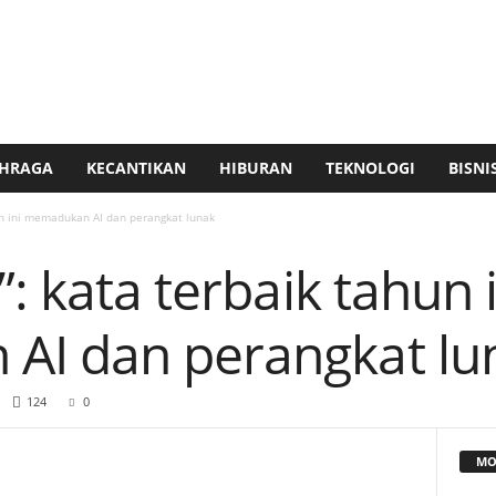
HRAGA
KECANTIKAN
HIBURAN
TEKNOLOGI
BISNI
un ini memadukan AI dan perangkat lunak
: kata terbaik tahun i
AI dan perangkat lu
124
0
MO