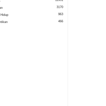
a
3170
an
963
 Hidup
466
tikan