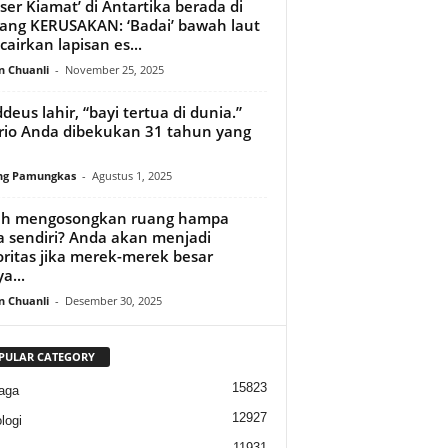
tser Kiamat’ di Antartika berada di
ng KERUSAKAN: ‘Badai’ bawah laut
airkan lapisan es...
n Chuanli
-
November 25, 2025
deus lahir, “bayi tertua di dunia.”
io Anda dibekukan 31 tahun yang
ng Pamungkas
-
Agustus 1, 2025
ih mengosongkan ruang hampa
 sendiri? Anda akan menjadi
ritas jika merek-merek besar
a...
n Chuanli
-
Desember 30, 2025
PULAR CATEGORY
15823
aga
12927
logi
11931