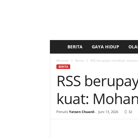
BERITA
GAYA HIDUP
OLA
b
e
Beranda
Berita
RSS berupaya membuat masyarak
BERITA
RSS berupa
r
i
kuat: Mohan
t
Penulis
Yatsen Chuanli
-
Juni 13, 2026
32
a
k