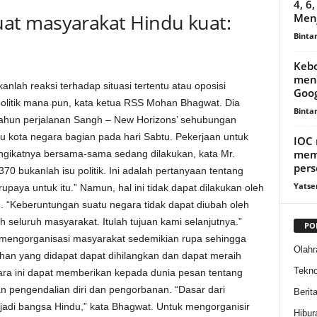
4, 6
t masyarakat Hindu kuat:
Menj
Binta
Kebo
men
ah reaksi terhadap situasi tertentu atau oposisi
Goog
politik mana pun, kata ketua RSS Mohan Bhagwat. Dia
Binta
tahun perjalanan Sangh – New Horizons’ sehubungan
u kota negara bagian pada hari Sabtu. Pekerjaan untuk
IOC 
mem
gikatnya bersama-sama sedang dilakukan, kata Mr.
pers
 bukanlah isu politik. Ini adalah pertanyaan tentang
Yatse
upaya untuk itu.” Namun, hal ini tidak dapat dilakukan oleh
. “Keberuntungan suatu negara tidak dapat diubah oleh
eh seluruh masyarakat. Itulah tujuan kami selanjutnya.”
PO
k mengorganisasi masyarakat sedemikian rupa sehingga
Olahr
ahan yang didapat dapat dihilangkan dan dapat meraih
Tekno
ara ini dapat memberikan kepada dunia pesan tentang
n pengendalian diri dan pengorbanan. “Dasar dari
Berit
enjadi bangsa Hindu,” kata Bhagwat. Untuk mengorganisir
Hibur