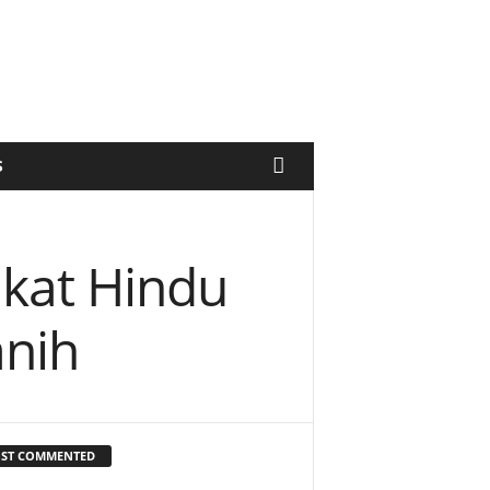
S
kat Hindu
anih
ST COMMENTED