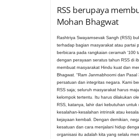
i
RSS berupaya membua
t
Mohan Bhagwat
a
Rashtriya Swayamsevak Sangh (RSS) bukanl
n
terhadap bagian masyarakat atau partai 
berbicara pada rangkaian ceramah ‘100 
i
dengan perayaan seratus tahun RSS di ib
membuat masyarakat Hindu kuat dan men
h
Bhagwat. “Ram Janmabhoomi dan Pasal 370
persatuan dan integritas negara. Kami ber
.
RSS saja; seluruh masyarakat harus maju
kelompok tertentu. Itu harus dilakukan ol
c
RSS, katanya, lahir dari kebutuhan untu
kesalahan-kesalahan intrinsik atau kesal
o
kejayaan kembali. Dengan demikian, neg
m
kesatuan dan cara menjalani hidup denga
organisasi itu adalah kita yang selalu m