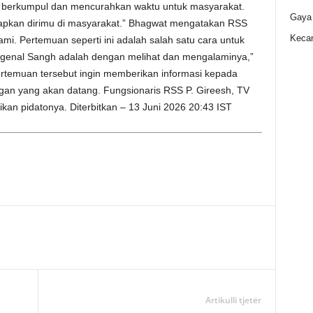
h berkumpul dan mencurahkan waktu untuk masyarakat.
Gaya
erapkan dirimu di masyarakat.” Bhagwat mengatakan RSS
Kecan
mi. Pertemuan seperti ini adalah salah satu cara untuk
genal Sangh adalah dengan melihat dan mengalaminya,”
temuan tersebut ingin memberikan informasi kepada
gan yang akan datang. Fungsionaris RSS P. Gireesh, TV
n pidatonya. Diterbitkan – 13 Juni 2026 20:43 IST
Artikulli tjetër