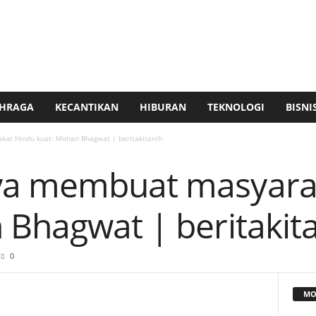
HRAGA
KECANTIKAN
HIBURAN
TEKNOLOGI
BISNI
at Hindu kuat: Mohan Bhagwat | beritakitanih
ya membuat masyara
 Bhagwat | beritakit
0
MO