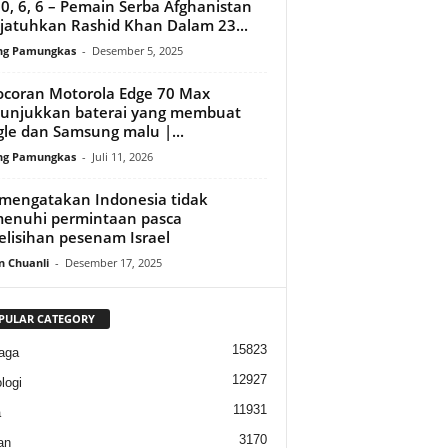
, 0, 6, 6 – Pemain Serba Afghanistan
atuhkan Rashid Khan Dalam 23...
ng Pamungkas
-
Desember 5, 2025
coran Motorola Edge 70 Max
unjukkan baterai yang membuat
le dan Samsung malu |...
ng Pamungkas
-
Juli 11, 2026
mengatakan Indonesia tidak
enuhi permintaan pasca
elisihan pesenam Israel
n Chuanli
-
Desember 17, 2025
PULAR CATEGORY
15823
aga
12927
logi
11931
a
3170
an