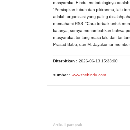
masyarakat Hindu, metodologinya adala
“Persiapkan tubuh dan pikiranmu, lalu t
adalah organisasi yang paling disalahpaha
memahami RSS. “Cara terbaik untuk men
katanya, seraya menambahkan bahwa per
masyarakat tentang masa lalu dan tantan
Prasad Babu, dan M. Jayakumar memberika
Diterbitkan :
2026-06-13 15:33:00
sumber :
www.thehindu.com
Artikulli paraprak