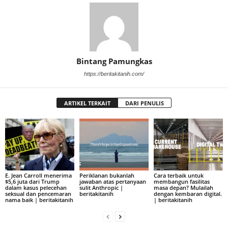
Bintang Pamungkas
https://beritakitanih.com/
ARTIKEL TERKAIT
DARI PENULIS
E. Jean Carroll menerima
Periklanan bukanlah
Cara terbaik untuk
$5,6 juta dari Trump
jawaban atas pertanyaan
membangun fasilitas
dalam kasus pelecehan
sulit Anthropic |
masa depan? Mulailah
seksual dan pencemaran
beritakitanih
dengan kembaran digital.
nama baik | beritakitanih
| beritakitanih