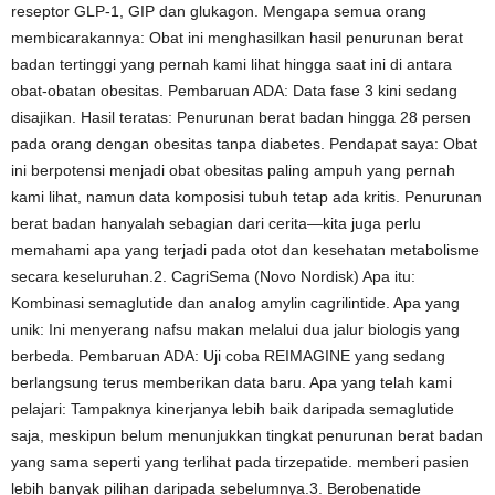
reseptor GLP-1, GIP dan glukagon. Mengapa semua orang
membicarakannya: Obat ini menghasilkan hasil penurunan berat
badan tertinggi yang pernah kami lihat hingga saat ini di antara
obat-obatan obesitas. Pembaruan ADA: Data fase 3 kini sedang
disajikan. Hasil teratas: Penurunan berat badan hingga 28 persen
pada orang dengan obesitas tanpa diabetes. Pendapat saya: Obat
ini berpotensi menjadi obat obesitas paling ampuh yang pernah
kami lihat, namun data komposisi tubuh tetap ada kritis. Penurunan
berat badan hanyalah sebagian dari cerita—kita juga perlu
memahami apa yang terjadi pada otot dan kesehatan metabolisme
secara keseluruhan.2. CagriSema (Novo Nordisk) Apa itu:
Kombinasi semaglutide dan analog amylin cagrilintide. Apa yang
unik: Ini menyerang nafsu makan melalui dua jalur biologis yang
berbeda. Pembaruan ADA: Uji coba REIMAGINE yang sedang
berlangsung terus memberikan data baru. Apa yang telah kami
pelajari: Tampaknya kinerjanya lebih baik daripada semaglutide
saja, meskipun belum menunjukkan tingkat penurunan berat badan
yang sama seperti yang terlihat pada tirzepatide. memberi pasien
lebih banyak pilihan daripada sebelumnya.3. Berobenatide