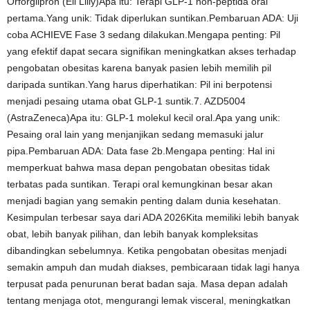
Orforglipron (Eli Lilly)Apa itu: Terapi GLP-1 non-peptida oral
pertama.Yang unik: Tidak diperlukan suntikan.Pembaruan ADA: Uji
coba ACHIEVE Fase 3 sedang dilakukan.Mengapa penting: Pil
yang efektif dapat secara signifikan meningkatkan akses terhadap
pengobatan obesitas karena banyak pasien lebih memilih pil
daripada suntikan.Yang harus diperhatikan: Pil ini berpotensi
menjadi pesaing utama obat GLP-1 suntik.7. AZD5004
(AstraZeneca)Apa itu: GLP-1 molekul kecil oral.Apa yang unik:
Pesaing oral lain yang menjanjikan sedang memasuki jalur
pipa.Pembaruan ADA: Data fase 2b.Mengapa penting: Hal ini
memperkuat bahwa masa depan pengobatan obesitas tidak
terbatas pada suntikan. Terapi oral kemungkinan besar akan
menjadi bagian yang semakin penting dalam dunia kesehatan.
Kesimpulan terbesar saya dari ADA 2026Kita memiliki lebih banyak
obat, lebih banyak pilihan, dan lebih banyak kompleksitas
dibandingkan sebelumnya. Ketika pengobatan obesitas menjadi
semakin ampuh dan mudah diakses, pembicaraan tidak lagi hanya
terpusat pada penurunan berat badan saja. Masa depan adalah
tentang menjaga otot, mengurangi lemak visceral, meningkatkan