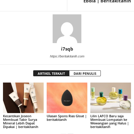
Ebola | beritakitanih
i7sqb
https://beritakitanih.com
ARTIKEL TERKAIT
DARI PENULIS
Kecantikan Joseon
Ulasan Spons Rias Gloat |
Lilin LAFCO Baru saja
Membuat Tabir Surya
beritakitanih
Membuat Lompatan ke
Mineral Lebih Dapat
Wewangian yang Halus |
Dipakai | beritakitanih
beritakitanih