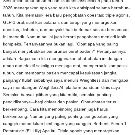
Sesi ilmiah tahunan American Diabetes Association pada tahun
2026 menegaskan apa yang telah kita antisipasi selama bertahun-
tahun. Kita memasuki era baru pengobatan obesitas: triple agonis,
GLP-1 oral, suntikan bulanan, dan terapi yang menargetkan
obesitas, diabetes, dan penyakit hati berlemak secara bersamaan.
Ini menarik. Namun hal ini juga berarti pengobatan menjadi lebih
kompleks. Pertanyaannya bukan lagi, “Obat apa yang paling
banyak menyebabkan penurunan berat badan?” Pertanyaannya
adalah: Bagaimana kita menggunakan obat-obatan ini dengan
aman dan efektif sekaligus menjaga otot, memperbaiki komposisi
tubuh, dan membantu pasien mencapai kesuksesan jangka
panjang? Itulah sebabnya saya menulis Weightless dan mengapa
saya membangun WeightlessAI, platform panduan klinis saya.
Semakin banyak pilihan yang kita miliki, semakin penting
pendidikannya—bagi dokter dan pasien. Obat-obatan terus
berkembang. Cara kita membimbing pasien juga harus
berkembang. Namun yang paling penting: pengobatan yang
canggih memerlukan bimbingan yang canggih. Berhenti Penuh.1.
Retatrutide (Eli Lilly) Apa itu: Triple agonis yang menargetkan