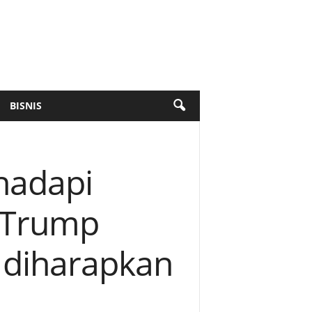
BISNIS
hadapi
t Trump
g diharapkan