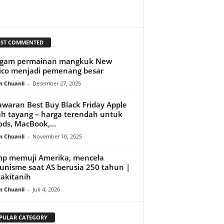
ST COMMENTED
agam permainan mangkuk New
co menjadi pemenang besar
n Chuanli
-
Desember 27, 2025
waran Best Buy Black Friday Apple
h tayang – harga terendah untuk
ods, MacBook,...
n Chuanli
-
November 10, 2025
p memuji Amerika, mencela
nisme saat AS berusia 250 tahun |
takitanih
n Chuanli
-
Juli 4, 2026
PULAR CATEGORY