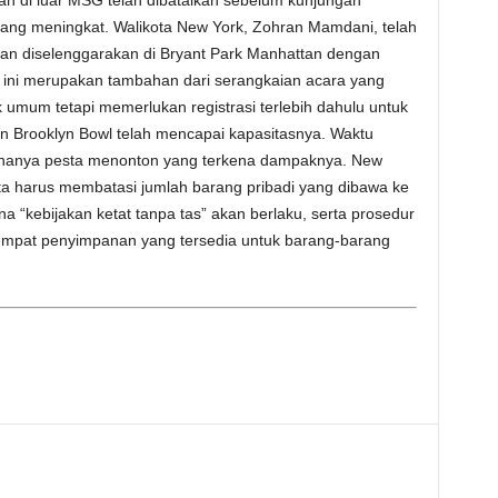
an di luar MSG telah dibatalkan sebelum kunjungan
ang meningkat. Walikota New York, Zohran Mamdani, telah
kan diselenggarakan di Bryant Park Manhattan dengan
 ini merupakan tambahan dari serangkaian acara yang
uk umum tetapi memerlukan registrasi terlebih dahulu untuk
an Brooklyn Bowl telah mencapai kapasitasnya. Waktu
hanya pesta menonton yang terkena dampaknya. New
 harus membatasi jumlah barang pribadi yang dibawa ke
a “kebijakan ketat tanpa tas” akan berlaku, serta prosedur
empat penyimpanan yang tersedia untuk barang-barang