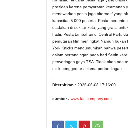
Rahasia, rencana pesta jaga yang diadak
presiden karena persyaratan keamanan y
menawarkan pesta jaga alternatif yang a
kapasitas 5.000 peserta. Pesta menonton
diadakan di sekitar kota, yang gratis unt
hadir. Pesta tambahan di Central Park, d
pemutaran film meningkat Namun bukan 
York Knicks mengumumkan bahwa peserta
dalam pertandingan pada hari Senin karen
penyaringan gaya TSA. Tidak akan ada t
milik penggemar selama pertandingan.
Diterbitkan :
2026-06-08 17:16:00
sumber :
www.fastcompany.com