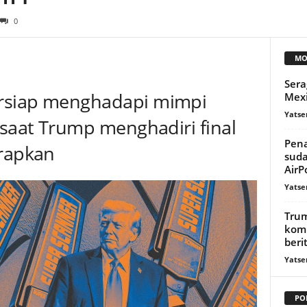
0
MO
Ser
rsiap menghadapi mimpi
Mexi
Yatse
 saat Trump menghadiri final
Pena
arapkan
suda
AirP
Yatse
Trum
komu
beri
Yatse
PO