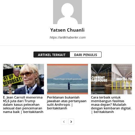
Yatsen Chuanli
https://anlikhaberler.com
ARTIKEL TERKAIT
DARI PENULIS
E. Jean Carroll menerima
Periklanan bukanlah
Cara terbaik untuk
$5,6 juta dari Trump
jawaban atas pertanyaan
membangun fasilitas
dalam kasus pelecehan
sulit Anthropic |
masa depan? Mulailah
seksual dan pencemaran
beritakitanih
dengan kembaran digital.
nama baik | beritakitanih
| beritakitanih