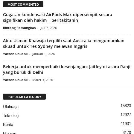
MOST COMMENTED
Gugatan kondensasi AirPods Max dipersempit secara
signifikan oleh hakim | beritakitanih
Bintang Pamungkas
-
Juli 7, 2026
Abu: Usman Khawaja terpilih saat Australia mengumumkan
skuad untuk Tes Sydney melawan Inggris
Yatsen Chuanli
-
Januari 1, 2026
Bekerja untuk memperbaiki kesenjangan: Jaitley di acara Ranji
yang buruk di Delhi
Yatsen Chuanli
-
Maret 3, 2026
POPULAR CATEGORY
15823
Olahraga
12927
Teknologi
11931
Berita
3170
Hiburan