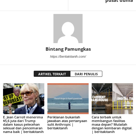
pusat dunia
Bintang Pamungkas
https://beritakitanih.com/
ARTIKEL TERKAIT
DARI PENULIS
E. Jean Carroll menerima
Periklanan bukanlah
Cara terbaik untuk
$5,6 juta dari Trump
jawaban atas pertanyaan
membangun fasilitas
dalam kasus pelecehan
sulit Anthropic |
masa depan? Mulailah
seksual dan pencemaran
beritakitanih
dengan kembaran digital.
nama baik | beritakitanih
| beritakitanih