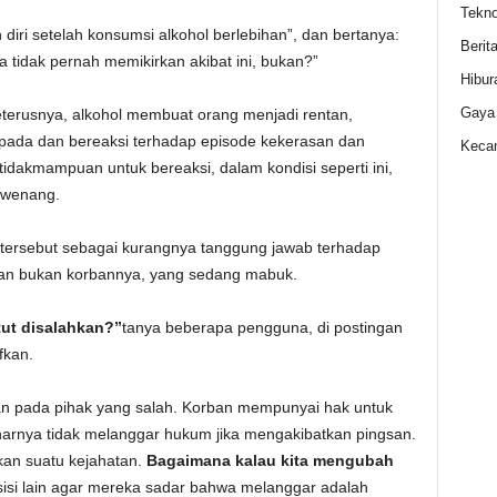
Tekno
iri setelah konsumsi alkohol berlebihan”, dan bertanya:
Berit
a tidak pernah memikirkan akibat ini, bukan?”
Hibur
Gaya
terusnya, alkohol membuat orang menjadi rentan,
ada dan bereaksi terhadap episode kekerasan dan
Kecan
etidakmampuan untuk bereaksi, dalam kondisi seperti ini,
erwenang.
ersebut sebagai kurangnya tanggung jawab terhadap
dan bukan korbannya, yang sedang mabuk.
tut disalahkan?”
tanya beberapa pengguna, di postingan
fkan.
an pada pihak yang salah. Korban mempunyai hak untuk
rnya tidak melanggar hukum jika mengakibatkan pingsan.
n suatu kejahatan.
Bagaimana kalau kita mengubah
si lain agar mereka sadar bahwa melanggar adalah