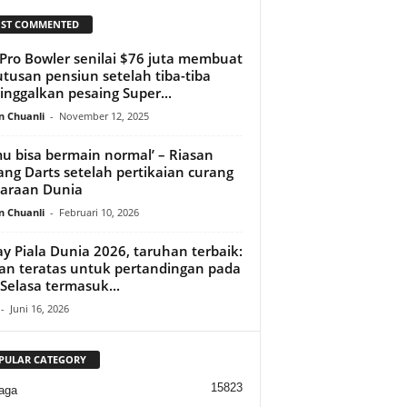
ST COMMENTED
Pro Bowler senilai $76 juta membuat
tusan pensiun setelah tiba-tiba
nggalkan pesaing Super...
n Chuanli
-
November 12, 2025
u bisa bermain normal’ – Riasan
ang Darts setelah pertikaian curang
araan Dunia
n Chuanli
-
Februari 10, 2026
ay Piala Dunia 2026, taruhan terbaik:
han teratas untuk pertandingan pada
 Selasa termasuk...
-
Juni 16, 2026
PULAR CATEGORY
15823
aga