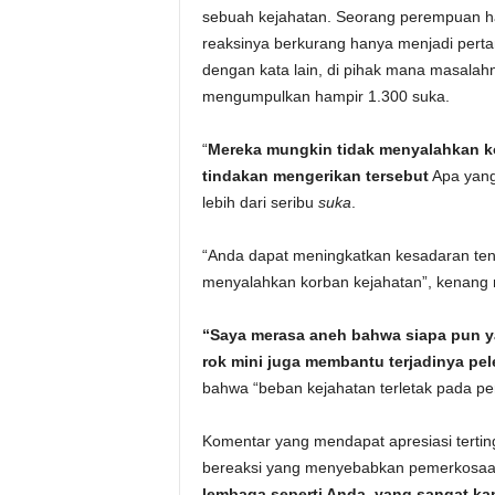
sebuah kejahatan. Seorang perempuan ha
reaksinya berkurang hanya menjadi pert
dengan kata lain, di pihak mana masalah
mengumpulkan hampir 1.300 suka.
“
Mereka mungkin tidak menyalahkan k
tindakan mengerikan tersebut
Apa yang 
lebih dari seribu
suka
.
“Anda dapat meningkatkan kesadaran tent
menyalahkan korban kejahatan”, kenang n
“Saya merasa aneh bahwa siapa pun y
rok mini juga membantu terjadinya pe
bahwa “beban kejahatan terletak pada per
Komentar yang mendapat apresiasi tertin
bereaksi yang menyebabkan pemerkosaan
lembaga seperti Anda, yang sangat 