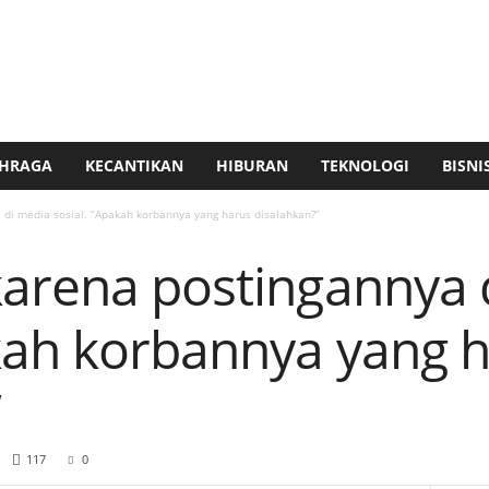
HRAGA
KECANTIKAN
HIBURAN
TEKNOLOGI
BISNI
 di media sosial. “Apakah korbannya yang harus disalahkan?”
karena postingannya 
akah korbannya yang 
”
117
0