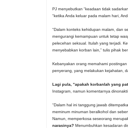
PJ menyebutkan “keadaan tidak sadarkan d
“ketika Anda keluar pada malam hari, And
“Dalam konteks kehidupan malam, dan se
mengurangi kemampuan untuk tetap wasp
pelecehan seksual. Itulah yang terjadi. K
menyebabkan korban lain,” tulis pihak b
Kebanyakan orang memahami postingan t
penyerang, yang melakukan kejahatan, 
Lagi pula, “apakah korbanlah yang pa
Instagram, namun komentarnya dinonakti
“Dalam hal ini tanggung jawab ditempatk
meminum minuman beralkohol dan sebena
Namun, memperkosa seseorang merupaka
narasinya?
Menumbuhkan kesadaran disi