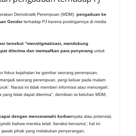
Gerakan Demokratik Perempuan (MDM).
pengaduan ke
aan Gender
terhadap PJ karena postingannya di media
asi tersebut “menstigmatisasi, mendukung
apat diterima dan memaafkan para penyerang
untuk
kan fokus kejahatan ke gambar seorang perempuan,
 menjadi seorang perempuan, pergi keluar pada malam
uruk’. Narasi ini tidak memberi informasi atau mencegah:
 yang tidak dapat diterima”, demikian isi keluhan MDM,
icapai dengan menceramahi korban
nyata atau potensial,
ndir bahwa mereka telah ‘beraksi bersama’; hal ini
 jawab pihak yang melakukan penyerangan,