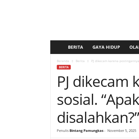
BERITA
GAYA HIDUP
OLA
b
e
Beranda
Berita
PJ dikecam karena postingannya
BERITA
PJ dikecam 
r
i
sosial. “Ap
t
disalahkan?
a
k
Penulis
Bintang Pamungkas
-
November 5, 2025