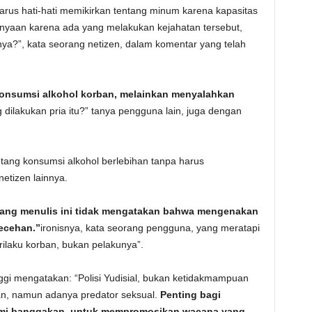
rus hati-hati memikirkan tentang minum karena kapasitas
anyaan karena ada yang melakukan kejahatan tersebut,
nya?”, kata seorang netizen, dalam komentar yang telah
onsumsi alkohol korban, melainkan menyalahkan
dilakukan pria itu?” tanya pengguna lain, juga dengan
ang konsumsi alkohol berlebihan tanpa harus
etizen lainnya.
ang menulis ini tidak mengatakan bahwa mengenakan
lecehan.”
ironisnya, kata seorang pengguna, yang meratapi
ilaku korban, bukan pelakunya”.
ggi mengatakan: “Polisi Yudisial, bukan ketidakmampuan
, namun adanya predator seksual.
Penting bagi
kami banggakan, untuk mempromosikan wacana yang