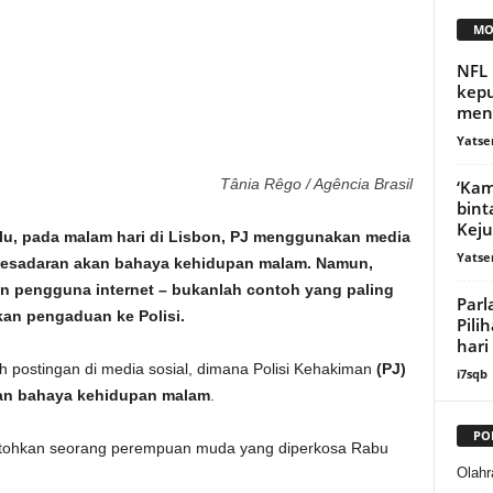
MO
NFL 
kepu
meni
Yatse
Tânia Rêgo / Agência Brasil
‘Kam
bint
Keju
lu, pada malam hari di Lisbon, PJ menggunakan media
Yatse
kesadaran akan bahaya kehidupan malam. Namun,
n pengguna internet – bukanlah contoh yang paling
Parl
n pengaduan ke Polisi.
Pili
hari
h postingan di media sosial, dimana Polisi Kehakiman
(PJ)
i7sqb
an bahaya kehidupan malam
.
PO
ontohkan seorang perempuan muda yang diperkosa Rabu
Olahr