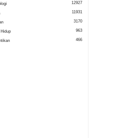
12927
logi
11931
a
3170
an
963
 Hidup
466
tikan