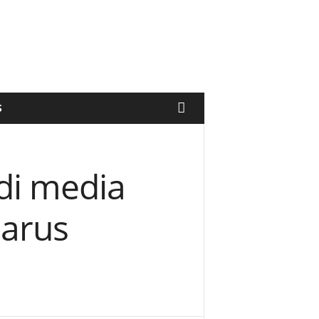
S
di media
harus