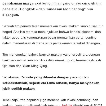
pemahaman masyarakat kuno. Inilah yang dilakukan oleh tim
peneliti di Tiongkok – dan “landasan teori penting” pun
dibangun.
Sebuah tim peneliti telah memetakan lokasi makam kuno di seluruh
negeri. Analisis mereka menunjukkan bahwa kondisi ekonomi dan
faktor geografis kemungkinan besar memainkan peran penting
dalam menentukan di mana situs pemakaman tersebut dibangun.
Tim menemukan bahwa banyak makam yang terpelihara dengan
baik berasal dari era stabilitas dan kemakmuran, termasuk dinasti
Qin-Han dan Yuan-Ming-Qing.
Sebaliknya,
Periode yang ditandai dengan perang dan
ketidakstabilan, seperti era Lima Dinasti, hanya menyisakan
lebih sedikit makam.
Tentu saja, tren populasi juga menentukan lokasi pembangunan
makam, kata penulis makalah tersebut.
belajar
diterbitkan di
PLOS