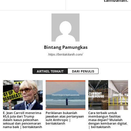
tambahan.
Bintang Pamungkas
https://beritakitanih.com/
ARTIKEL TERKAIT
DARI PENULIS
E. Jean Carroll menerima
Periklanan bukanlah
Cara terbaik untuk
$5,6 juta dari Trump
jawaban atas pertanyaan
membangun fasilitas
dalam kasus pelecehan
sulit Anthropic |
masa depan? Mulailah
seksual dan pencemaran
beritakitanih
dengan kembaran digital.
nama baik | beritakitanih
| beritakitanih