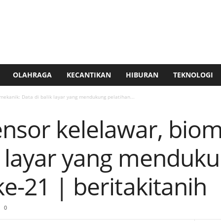
OLAHRAGA
KECANTIKAN
HIBURAN
TEKNOLOGI
omekanik: Data di balik layar yang mendukung pelatihan...
ensor kelelawar, bio
ik layar yang menduku
ke-21 | beritakitanih
0