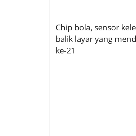
i
t
Chip bola, sensor kel
a
balik layar yang men
n
ke-21
i
h
.
c
o
m