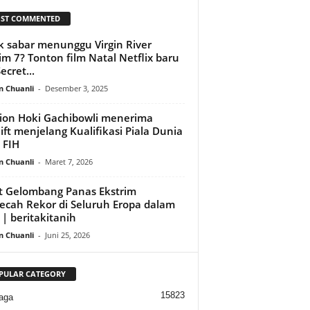
ST COMMENTED
k sabar menunggu Virgin River
m 7? Tonton film Natal Netflix baru
ecret...
n Chuanli
-
Desember 3, 2025
ion Hoki Gachibowli menerima
lift menjelang Kualifikasi Piala Dunia
 FIH
n Chuanli
-
Maret 7, 2026
t Gelombang Panas Ekstrim
cah Rekor di Seluruh Eropa dalam
 | beritakitanih
n Chuanli
-
Juni 25, 2026
PULAR CATEGORY
15823
aga