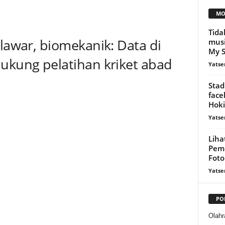
MO
Tida
elawar, biomekanik: Data di
musi
My S
dukung pelatihan kriket abad
Yatse
Stad
face
Hoki
Yatse
Liha
Peme
Foto
Yatse
PO
Olahr