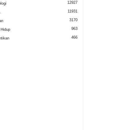
12927
logi
11931
a
3170
an
963
 Hidup
466
tikan