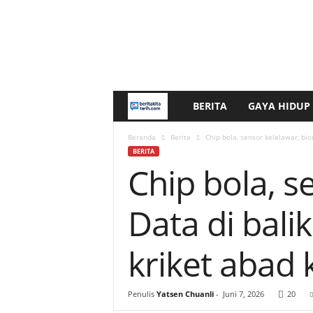
BERITA
GAYA HIDUP
b
e
Beranda
Berita
Chip bola, sensor kelelawar, bi
BERITA
Chip bola, s
r
i
Data di bal
t
kriket abad 
a
k
Penulis
Yatsen Chuanli
-
Juni 7, 2026
20