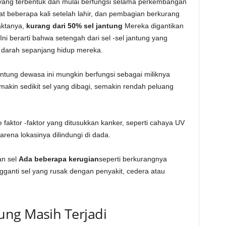
yang terbentuk dan mulai berfungsi selama perkembangan
at beberapa kali setelah lahir, dan pembagian berkurang
aktanya,
kurang dari 50% sel jantung
Mereka digantikan
ni berarti bahwa setengah dari sel -sel jantung yang
darah sepanjang hidup mereka.
ntung dewasa ini mungkin berfungsi sebagai miliknya
makin sedikit sel yang dibagi, semakin rendah peluang
 faktor -faktor yang ditusukkan kanker, seperti cahaya UV
karena lokasinya dilindungi di dada.
an sel
Ada beberapa kerugian
seperti berkurangnya
nti sel yang rusak dengan penyakit, cedera atau
ng Masih Terjadi