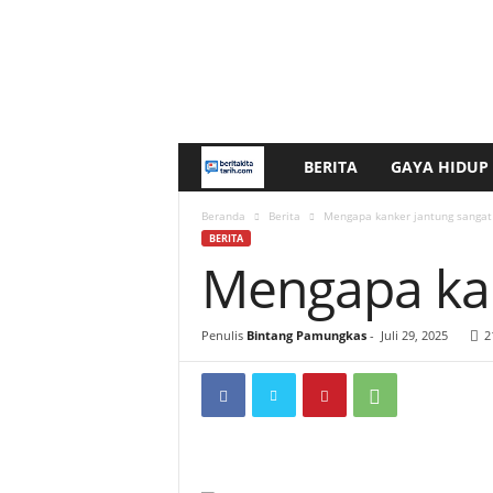
BERITA
GAYA HIDUP
b
e
Beranda
Berita
Mengapa kanker jantung sangat 
BERITA
Mengapa kan
r
i
Penulis
Bintang Pamungkas
-
Juli 29, 2025
2
t
a
k