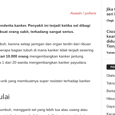
Jika
Asawin / pxhere
seri
i7sqb
rita kanker. Penyakit ini terjadi ketika sel dibagi
Cisc
buat orang sakit, terkadang sangat serius.
kea
didu
uh, karena setiap jaringan dan organ terdiri dari ribuan
Tion
eberapa bagian tubuh di mana kanker tidak terjadi sesering
Yatse
ari 10.000 orang
mengembangkan kanker jantung.
a 1 dari 20 wanita mengembangkan kanker payudara.
PO
Olahr
ik unik yang membuatnya super resisten terhadap kanker.
Tekno
Berit
lai
Hibur
Gaya
tumbuh, mengganti sel yang lebih tua atau usang atau
Kecan