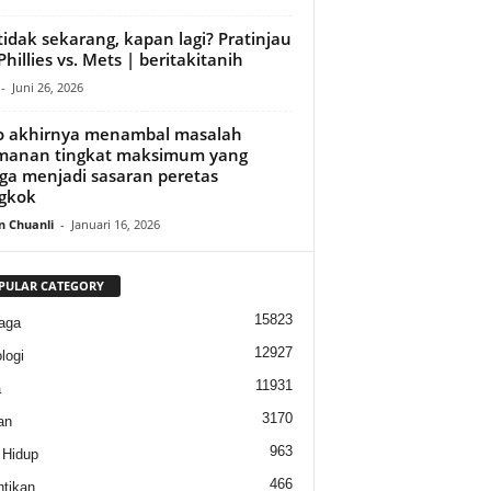
 tidak sekarang, kapan lagi? Pratinjau
 Phillies vs. Mets | beritakitanih
-
Juni 26, 2026
o akhirnya menambal masalah
manan tingkat maksimum yang
ga menjadi sasaran peretas
gkok
n Chuanli
-
Januari 16, 2026
PULAR CATEGORY
15823
aga
12927
logi
11931
a
3170
an
963
 Hidup
466
tikan