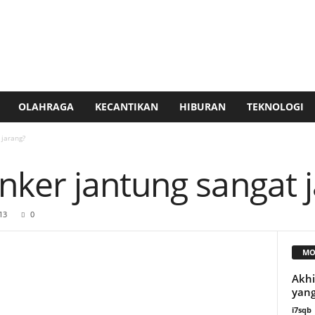
OLAHRAGA
KECANTIKAN
HIBURAN
TEKNOLOGI
jarang?
ker jantung sangat 
13
0
MO
Akhi
yang
i7sqb