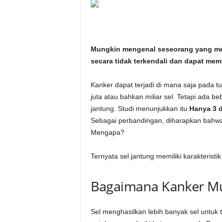
i
t
Mungkin mengenal seseorang yang mende
a
secara tidak terkendali dan dapat mem
n
Kanker dapat terjadi di mana saja pada tub
i
juta atau bahkan miliar sel. Tetapi ada b
jantung. Studi menunjukkan itu
Hanya 3 d
h
Sebagai perbandingan, diharapkan bahw
Mengapa?
.
Ternyata sel jantung memiliki karakterist
c
o
Bagaimana Kanker Mu
m
Sel menghasilkan lebih banyak sel untuk 