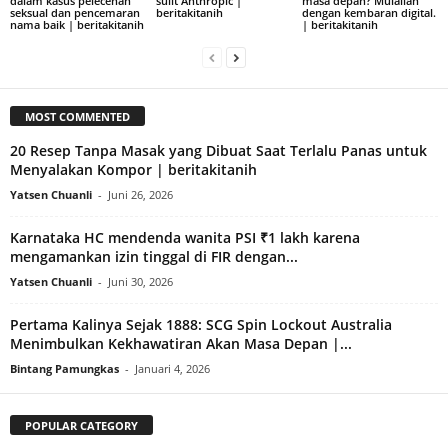
dalam kasus pelecehan
sulit Anthropic |
masa depan? Mulailah
seksual dan pencemaran
beritakitanih
dengan kembaran digital.
nama baik | beritakitanih
| beritakitanih
MOST COMMENTED
20 Resep Tanpa Masak yang Dibuat Saat Terlalu Panas untuk
Menyalakan Kompor | beritakitanih
Yatsen Chuanli
-
Juni 26, 2026
Karnataka HC mendenda wanita PSI ₹1 lakh karena
mengamankan izin tinggal di FIR dengan...
Yatsen Chuanli
-
Juni 30, 2026
Pertama Kalinya Sejak 1888: SCG Spin Lockout Australia
Menimbulkan Kekhawatiran Akan Masa Depan |...
Bintang Pamungkas
-
Januari 4, 2026
POPULAR CATEGORY