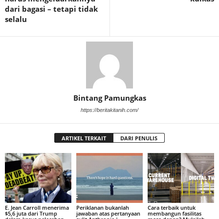
dari bagasi – tetapi tidak
selalu
Bintang Pamungkas
https://beritakitanih.com/
ARTIKEL TERKAIT
DARI PENULIS
E. Jean Carroll menerima
Periklanan bukanlah
Cara terbaik untuk
$5,6 juta dari Trump
jawaban atas pertanyaan
membangun fasilitas