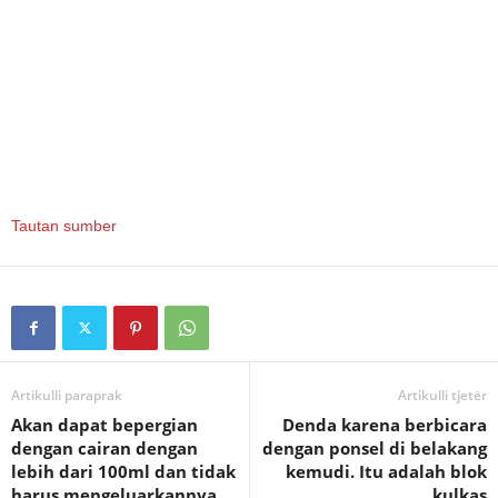
Tautan sumber
Artikulli paraprak
Artikulli tjetër
Akan dapat bepergian
Denda karena berbicara
dengan cairan dengan
dengan ponsel di belakang
lebih dari 100ml dan tidak
kemudi. Itu adalah blok
harus mengeluarkannya
kulkas