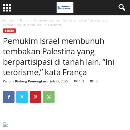
Beranda
Berita
Pemukim Israel membunuh tembakan Palestina yang
berpartisipasi di tanah lain. “Ini terorisme,”...
BERITA
Pemukim Israel membunuh
tembakan Palestina yang
berpartisipasi di tanah lain. “Ini
terorisme,” kata França
Penulis
Bintang Pamungkas
-
Juli 29, 2025
181
0