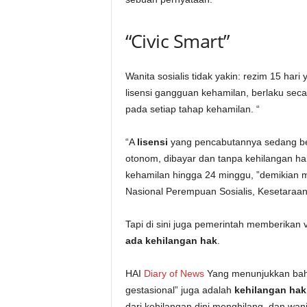
“Civic Smart”
Wanita sosialis tidak yakin: rezim 15 hari 
lisensi gangguan kehamilan, berlaku secar
pada setiap tahap kehamilan. “
“A
lisensi
yang pencabutannya sedang b
otonom, dibayar dan tanpa kehilangan hak
kehamilan hingga 24 minggu, ”demikian 
Nasional Perempuan Sosialis, Kesetaraa
Tapi di sini juga pemerintah memberikan ve
ada kehilangan hak
.
HAI
Diary of News
Yang menunjukkan bahw
gestasional” juga adalah
kehilangan hak
dari kehilangan dini menghilang, dan wani