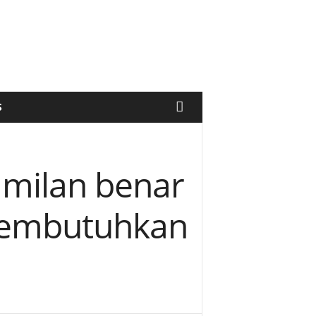
S
amilan benar
membutuhkan