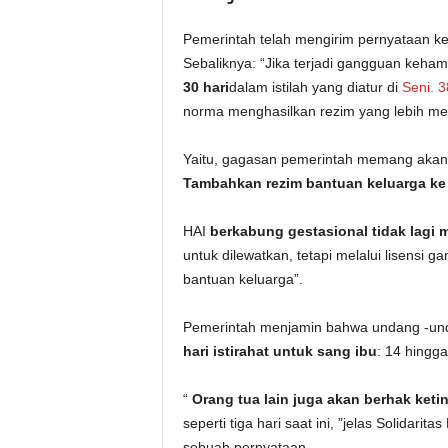
Pemerintah telah mengirim pernyataan k
Sebaliknya: “Jika terjadi gangguan keham
30 hari
dalam istilah yang diatur di
Seni. 3
norma menghasilkan rezim yang lebih men
Yaitu, gagasan pemerintah memang akan m
Tambahkan rezim bantuan keluarga ke
HAI
berkabung gestasional tidak lagi m
untuk dilewatkan, tetapi melalui lisensi
bantuan keluarga”.
Pemerintah menjamin bahwa undang -un
hari istirahat untuk sang ibu
: 14 hingga
“
Orang tua lain juga akan berhak keti
seperti tiga hari saat ini, ”jelas Solidar
sebuah pernyataan.