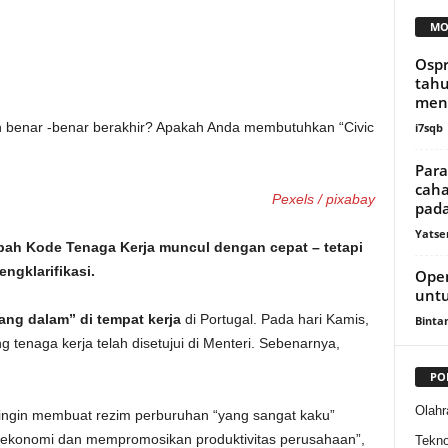
MO
Osp
tahu
meng
i7sqb
Para
cah
Pexels / pixabay
pada
Yatse
bah Kode Tenaga Kerja muncul dengan cepat – tetapi
ngklarifikasi.
Ope
untu
yang dalam”
di tempat kerja
di Portugal. Pada hari Kamis,
Binta
tenaga kerja telah disetujui di Menteri. Sebenarnya,
PO
Olahr
n ingin membuat rezim perburuhan “yang sangat kaku”
g ekonomi dan mempromosikan produktivitas perusahaan”,
Tekno