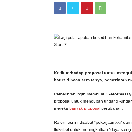
i
t
a
n
i
h
Kritik terhadap proposal untuk mengu
harus dibaca semuanya, pemerintah me
.
Pemerintah ingin membuat
c
“Reformasi 
proposal untuk mengubah undang -undang 
o
mereka
banyak proposal
perubahan.
m
Reformasi ini disebut “pekerjaan xxi” da
fleksibel untuk meningkatkan “daya sain