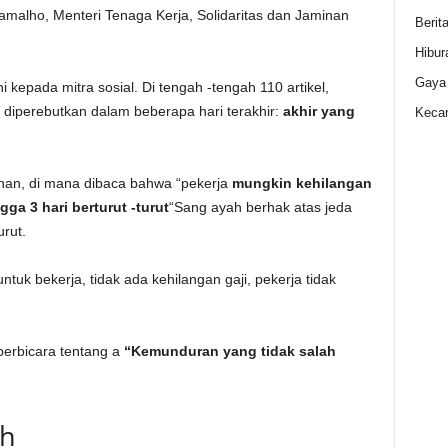
alho, Menteri Tenaga Kerja, Solidaritas dan Jaminan
Berit
Hibur
Gaya
kepada mitra sosial. Di tengah -tengah 110 artikel,
diperebutkan dalam beberapa hari terakhir:
akhir yang
Kecan
an, di mana dibaca bahwa “pekerja
mungkin kehilangan
ga 3 hari berturut -turut
“Sang ayah berhak atas jeda
urut.
ntuk bekerja, tidak ada kehilangan gaji, pekerja tidak
 berbicara tentang a
“Kemunduran yang tidak salah
ah