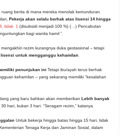
e ruang berita di mana mereka menolak kemunduran.
ilan,
Pekerja akan selalu berhak atas lisensi 14 hingga
8, tidak. 1
(disubsidi menjadi 100 %) (…) Pencabutan
guntungkan bagi wanita hamil ”.
engakhiri rezim kurangnya duka gestasional – tetapi
 lisensi untuk mengganggu kehamilan
.
emiliki penunjukan ini
Tetapi ibu/ayah terus berhak
 gangguan kehamilan – yang sekarang memiliki “kesalahan
dang yang baru bahkan akan memberikan
Lebih banyak
 30 hari, bukan 3 hari. “Seragam rezim,” katanya.
nggalan
Untuk bekerja hingga batas hingga 15 hari, tidak
itas Kementerian Tenaga Kerja dan Jaminan Sosial, dalam