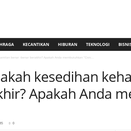
HRAGA
KECANTIKAN
HIBURAN
TEKNOLOGI
BISNI
hamilan benar -benar berakhir? Apakah Anda membutuhkan “Civic...
apakah kesedihan keh
akhir? Apakah Anda 
85
0