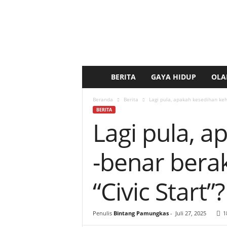
BERITA
GAYA HIDUP
OLA
b
e
Beranda
Berita
Lagi pula, apakah kesedihan ke
BERITA
Lagi pula, 
r
i
-benar ber
t
“Civic Start”?
a
k
Penulis
Bintang Pamungkas
-
Juli 27, 2025
1