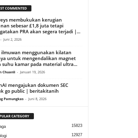
ST COMMENTED
reys membukukan kerugian
nan sebesar £1,8 juta tetapi
atakan PRA akan segera terjadi |...
-
Juni 2, 2026
 ilmuwan menggunakan kilatan
aya untuk mengendalikan magnet
 suhu kamar pada material ultra...
n Chuanli
-
Januari 19, 2026
nAI mengajukan dokumen SEC
k go public | beritakitanih
ng Pamungkas
-
Juni 8, 2026
PULAR CATEGORY
15823
aga
12927
logi