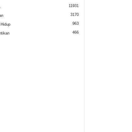
11931
a
3170
an
963
 Hidup
466
tikan