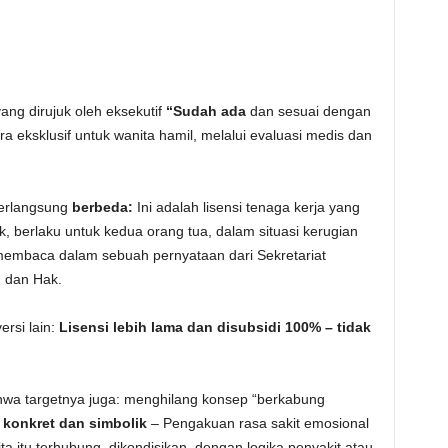
yang dirujuk oleh eksekutif
“Sudah ada
dan sesuai dengan
a eksklusif untuk wanita hamil, melalui evaluasi medis dan
erlangsung
berbeda:
Ini adalah lisensi tenaga kerja yang
, berlaku untuk kedua orang tua, dalam situasi kerugian
membaca dalam sebuah pernyataan dari Sekretariat
n dan Hak.
rsi lain:
Lisensi lebih lama dan disubsidi 100% – tidak
a targetnya juga: menghilang konsep “berkabung
 konkret dan simbolik
– Pengakuan rasa sakit emosional
ta itu terhubung, dikondisikan, dengan logika penyakit atau