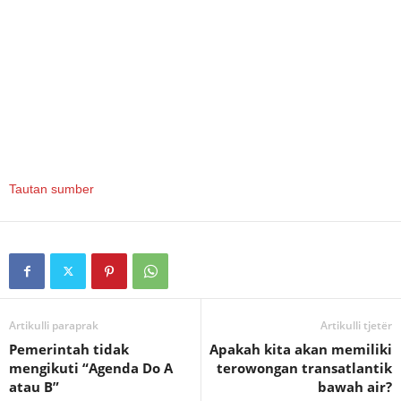
Tautan sumber
Artikulli paraprak
Artikulli tjetër
Pemerintah tidak
Apakah kita akan memiliki
mengikuti “Agenda Do A
terowongan transatlantik
atau B”
bawah air?