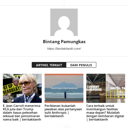
Bintang Pamungkas
https://beritakitanih.com/
ARTIKEL TERKAIT
DARI PENULIS
E. Jean Carroll menerima
Periklanan bukanlah
Cara terbaik untuk
$5,6 juta dari Trump
jawaban atas pertanyaan
membangun fasilitas
dalam kasus pelecehan
sulit Anthropic |
masa depan? Mulailah
seksual dan pencemaran
beritakitanih
dengan kembaran digital.
nama baik | beritakitanih
| beritakitanih