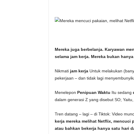
i
t
a
n
Mereka juga berbelanja. Karyawan men
i
selama jam kerja. Mereka bukan hanya
h
Nikmati
jam kerja
Untuk melakukan (ban
pekerjaan – dan tidak lagi menyembunyi
.
Menelepon
Penipuan Waktu
Itu sedang
c
dalam generasi Z yang disebut SO; Yaitu,
o
Tren datang – lagi – di Tiktok: Video mu
kerja mereka melihat Netflix, mencuci 
m
atau bahkan bekerja hanya satu hari 