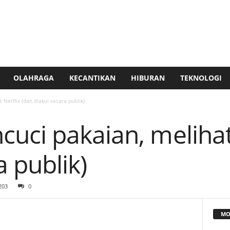
OLAHRAGA
KECANTIKAN
HIBURAN
TEKNOLOGI
Netflix (dan diakui secara publik)
uci pakaian, melihat 
a publik)
203
0
MO