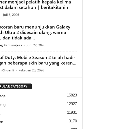
ner menjadi pelatih kepala kelima
st dalam setahun | beritakitanih
-
Juli 6, 2026
ocoran baru menunjukkan Galaxy
h Ultra 2 didesain ulang, warna
, dan tidak ada...
ng Pamungkas
-
Juni 22, 2026
 of Duty: Mobile Season 2 telah hadir
an beberapa skin baru yang keren...
n Chuanli
-
Februari 20, 2026
PULAR CATEGORY
15823
aga
12927
logi
11931
a
3170
an