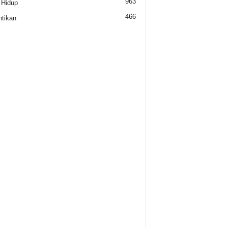
963
 Hidup
466
tikan