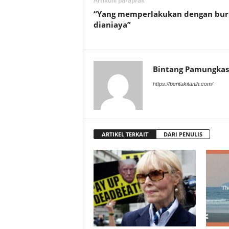
Artikulli paraprak
“Yang memperlakukan dengan bur
dianiaya”
Bintang Pamungkas
https://beritakitanih.com/
ARTIKEL TERKAIT
DARI PENULIS