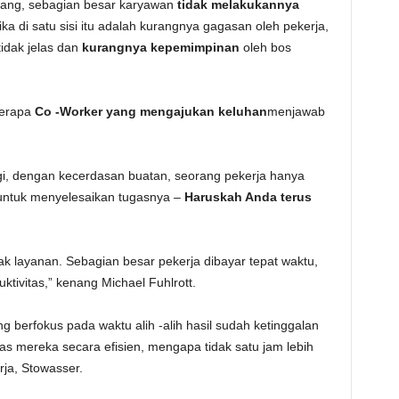
arang, sebagian besar karyawan
tidak melakukannya
Jika di satu sisi itu adalah kurangnya gagasan oleh pekerja,
idak jelas dan
kurangnya kepemimpinan
oleh bos
.
erapa
Co -Worker yang mengajukan keluhan
menjawab
gi, dengan kecerdasan buatan, seorang pekerja hanya
ntuk menyelesaikan tugasnya –
Haruskah Anda terus
k layanan. Sebagian besar pekerja dibayar tepat waktu,
ktivitas,” kenang Michael Fuhlrott.
ang berfokus pada waktu alih -alih hasil sudah ketinggalan
s mereka secara efisien, mengapa tidak satu jam lebih
rja, Stowasser.