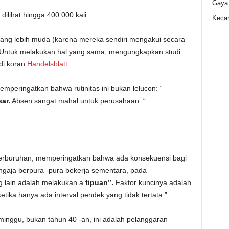
Gaya
dilihat hingga 400.000 kali.
Kecan
yang lebih muda (karena mereka sendiri mengakui secara
Untuk melakukan hal yang sama, mengungkapkan studi
di koran
Handelsblatt
.
peringatkan bahwa rutinitas ini bukan lelucon: “
ar.
Absen sangat mahal untuk perusahaan. “
perburuhan, memperingatkan bahwa ada konsekuensi bagi
ngaja berpura -pura bekerja sementara, pada
g lain adalah melakukan a
tipuan”.
Faktor kuncinya adalah
tika hanya ada interval pendek yang tidak tertata.”
minggu, bukan tahun 40 -an, ini adalah pelanggaran