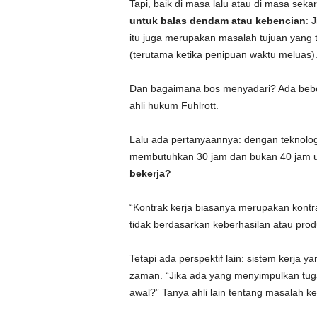
Tapi, baik di masa lalu atau di masa sek
untuk balas dendam atau kebencian
: 
itu juga merupakan masalah tujuan yang t
(terutama ketika penipuan waktu meluas)
Dan bagaimana bos menyadari? Ada beb
ahli hukum Fuhlrott.
Lalu ada pertanyaannya: dengan teknolo
membutuhkan 30 jam dan bukan 40 jam u
bekerja?
“Kontrak kerja biasanya merupakan kontra
tidak berdasarkan keberhasilan atau produ
Tetapi ada perspektif lain: sistem kerja y
zaman. “Jika ada yang menyimpulkan tuga
awal?” Tanya ahli lain tentang masalah ke