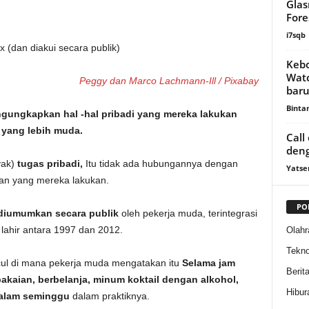
Glas
Fore
i7sqb
Keb
Watc
Peggy dan Marco Lachmann-Ill / Pixabay
baru
Binta
gungkapkan hal -hal pribadi yang mereka lakukan
 yang lebih muda.
Call
deng
yak)
tugas pribadi,
Itu tidak ada hubungannya dengan
Yatse
kan yang mereka lakukan.
PO
diumumkan secara publik
oleh pekerja muda, terintegrasi
 lahir antara 1997 dan 2012.
Olahr
Tekno
ncul di mana pekerja muda mengatakan itu
Selama jam
Berit
pakaian, berbelanja, minum koktail dengan alkohol,
Hibur
dalam seminggu
dalam praktiknya.