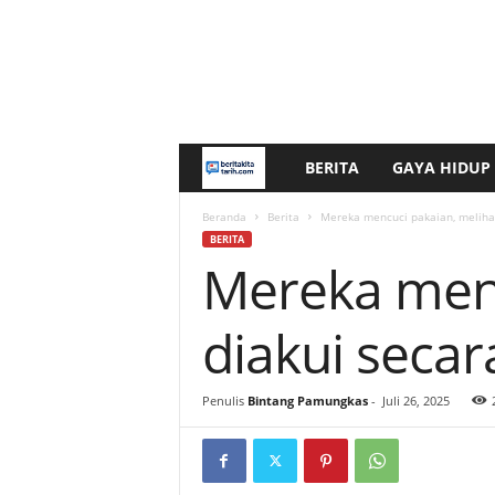
BERITA
GAYA HIDUP
b
e
Beranda
Berita
Mereka mencuci pakaian, melihat 
BERITA
Mereka menc
r
i
diakui secar
t
Penulis
Bintang Pamungkas
-
Juli 26, 2025
a
k