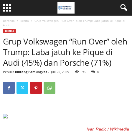
Beranda
Berita
Grup Volkswagen “Run Over” oleh Trump: Laba jatuh ke Pique di
Audi...
BERITA
Grup Volkswagen “Run Over” oleh
Trump: Laba jatuh ke Pique di
Audi (45%) dan Porsche (71%)
Penulis
Bintang Pamungkas
-
Juli 25, 2025
196
0
Ivan Radic / Wikimedia