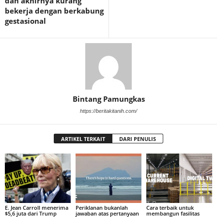
dan akhirnya kurang
bekerja dengan berkabung
gestasional
Bintang Pamungkas
https://beritakitanih.com/
ARTIKEL TERKAIT
DARI PENULIS
E. Jean Carroll menerima
Periklanan bukanlah
Cara terbaik untuk
$5,6 juta dari Trump
jawaban atas pertanyaan
membangun fasilitas