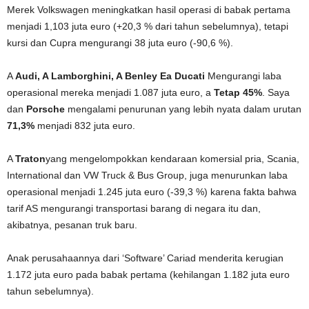
Merek Volkswagen meningkatkan hasil operasi di babak pertama
menjadi 1,103 juta euro (+20,3 % dari tahun sebelumnya), tetapi
kursi dan Cupra mengurangi 38 juta euro (-90,6 %).
A
Audi, A Lamborghini, A Benley Ea Ducati
Mengurangi laba
operasional mereka menjadi 1.087 juta euro, a
Tetap 45%
. Saya
dan
Porsche
mengalami penurunan yang lebih nyata dalam urutan
71,3%
menjadi 832 juta euro.
A
Traton
yang mengelompokkan kendaraan komersial pria, Scania,
International dan VW Truck & Bus Group, juga menurunkan laba
operasional menjadi 1.245 juta euro (-39,3 %) karena fakta bahwa
tarif AS mengurangi transportasi barang di negara itu dan,
akibatnya, pesanan truk baru.
Anak perusahaannya dari ‘Software’ Cariad menderita kerugian
1.172 juta euro pada babak pertama (kehilangan 1.182 juta euro
tahun sebelumnya).