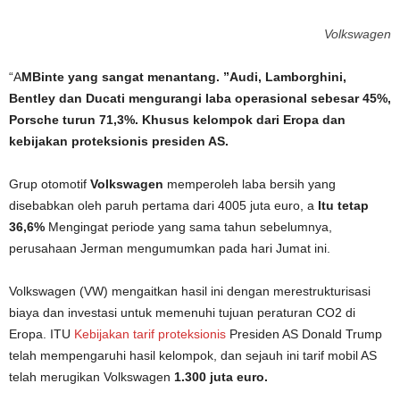
Volkswagen
“A
MBinte yang sangat menantang. ”Audi, Lamborghini,
Bentley dan Ducati mengurangi laba operasional sebesar 45%,
Porsche turun 71,3%. Khusus kelompok dari Eropa dan
kebijakan proteksionis presiden AS.
Grup otomotif
Volkswagen
memperoleh laba bersih yang
disebabkan oleh paruh pertama dari 4005 juta euro, a
Itu tetap
36,6%
Mengingat periode yang sama tahun sebelumnya,
perusahaan Jerman mengumumkan pada hari Jumat ini.
Volkswagen (VW) mengaitkan hasil ini dengan merestrukturisasi
biaya dan investasi untuk memenuhi tujuan peraturan CO2 di
Eropa. ITU
Kebijakan tarif proteksionis
Presiden AS Donald Trump
telah mempengaruhi hasil kelompok, dan sejauh ini tarif mobil AS
telah merugikan Volkswagen
1.300 juta euro.