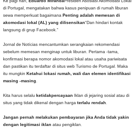
Ke pagi hari,
Eduardo Miranda
Presiden Asosiasi Akomodasi Lokal
di Portugal, mengatakan bahwa kasus penipuan di rumah liburan
sewa memperkuat bagaimana
Penting adalah memesan di
akomodasi lokal (AL) yang dilisensikan
“Dan hindari kontak
langsung di grup Facebook.”
Jornal de Notícias mencantumkan serangkaian rekomendasi
sebelum memesan menginap untuk liburan. Pertama -tama,
konfirmasi berapa nomor akomodasi lokal atau usaha pariwisata
dan pastikan itu terdaftar di situs web Turismo de Portugal. Maka
itu mungkin
Ketahui lokasi rumah, wali dan elemen identifikasi
masing -masing
.
Kita harus selalu
ketidakpercayaan
Iklan di jejaring sosial atau di
situs yang tidak dikenal dengan harga
terlalu rendah
.
Jangan pernah melakukan pembayaran jika Anda tidak yakin
dengan legitimasi iklan
atau pengiklan.