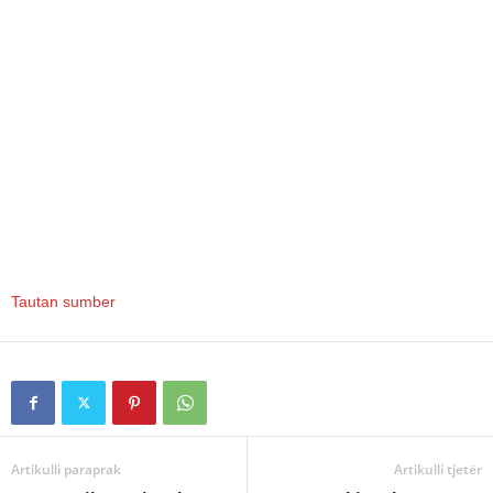
Tautan sumber
Artikulli paraprak
Artikulli tjetër