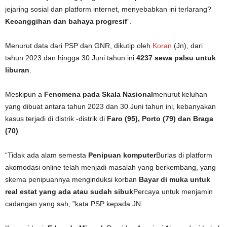
jejaring sosial dan platform internet, menyebabkan ini terlarang?
Kecanggihan dan bahaya progresif
“.
Menurut data dari PSP dan GNR, dikutip oleh
Koran
(Jn), dari
tahun 2023 dan hingga 30 Juni tahun ini
4237 sewa palsu untuk
liburan
.
Meskipun a
Fenomena pada Skala Nasional
menurut keluhan
yang dibuat antara tahun 2023 dan 30 Juni tahun ini, kebanyakan
kasus terjadi di distrik -distrik di
Faro (95), Porto (79) dan Braga
(70)
.
“Tidak ada alam semesta
Penipuan komputer
Burlas di platform
akomodasi online telah menjadi masalah yang berkembang, yang
skema penipuannya menginduksi korban
Bayar di muka untuk
real estat yang ada atau sudah sibuk
Percaya untuk menjamin
cadangan yang sah, ”kata PSP kepada JN.