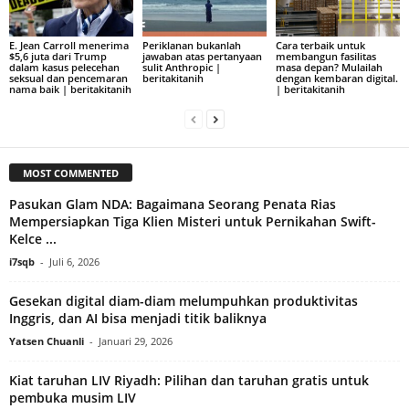
E. Jean Carroll menerima
Periklanan bukanlah
Cara terbaik untuk
$5,6 juta dari Trump
jawaban atas pertanyaan
membangun fasilitas
dalam kasus pelecehan
sulit Anthropic |
masa depan? Mulailah
seksual dan pencemaran
beritakitanih
dengan kembaran digital.
nama baik | beritakitanih
| beritakitanih
MOST COMMENTED
Pasukan Glam NDA: Bagaimana Seorang Penata Rias
Mempersiapkan Tiga Klien Misteri untuk Pernikahan Swift-
Kelce ...
i7sqb
-
Juli 6, 2026
Gesekan digital diam-diam melumpuhkan produktivitas
Inggris, dan AI bisa menjadi titik baliknya
Yatsen Chuanli
-
Januari 29, 2026
Kiat taruhan LIV Riyadh: Pilihan dan taruhan gratis untuk
pembuka musim LIV