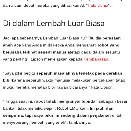
dari album debut mereka yang dihasilkan AI, “
Halo Dunia
“.
Di dalam Lembah Luar Biasa
Jadi apa sebenarnya Lembah Luar Biasa itu? “Itu dia
perasaan
aneh
apa yang Anda miliki ketika Anda mengamati
robot yang
berusaha terlihat seperti manusia
tetapi gagal dalam sesuatu
yang penting”, Lipson menjelaskan kepada
Pembahasan
.
“Saya pikir begitu
separuh masalahnya terletak pada gerakan
bibir
karena separuh waktu manusia melakukan percakapan tatap
muka, mereka menatap bibir lawan bicaranya,” kata Lipson.
“Hingga saat ini,
robot tidak mempunyai bibir
dan sebagian besar
bahkan tidak memiliki wajah. Robot EMO kami
Ini jauh dari
sempurna, tapi saya pikir ini sedang dalam perjalanan
untuk
menyeberangi lembah yang aneh”, tambahnya.