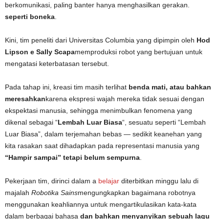
berkomunikasi, paling banter hanya menghasilkan gerakan.
seperti boneka
.
Kini, tim peneliti dari Universitas Columbia yang dipimpin oleh
Hod
Lipson e
Sally Scapa
memproduksi robot yang bertujuan untuk
mengatasi keterbatasan tersebut.
Pada tahap ini, kreasi tim masih terlihat
benda mati, atau bahkan
meresahkan
karena ekspresi wajah mereka tidak sesuai dengan
ekspektasi manusia, sehingga menimbulkan fenomena yang
dikenal sebagai “
Lembah Luar Biasa
“, sesuatu seperti “Lembah
Luar Biasa”, dalam terjemahan bebas — sedikit keanehan yang
kita rasakan saat dihadapkan pada representasi manusia yang
“Hampir sampai” tetapi belum sempurna
.
Pekerjaan tim, dirinci dalam a
belajar
diterbitkan minggu lalu di
majalah
Robotika Sains
mengungkapkan bagaimana robotnya
menggunakan keahliannya untuk mengartikulasikan kata-kata
dalam berbagai bahasa
dan bahkan menyanyikan sebuah lagu