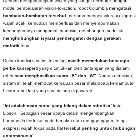
Dengan menggabungkan wajah yang sangat bermotor dengan
model pembelajaran vision-to-action, robot Columbia
mengatasi
hambatan-hambatan tersebut
: pertama mengeksplorasi ekspresi
wajah acak, kemudian memperluas dan menyempurnakan
kemampuannya mengamati manusia, membangun model itu
menghubungkan isyarat pendengaran dengan gerakan
motorik
tepat.
Dalam kondisi saat ini, teknologi
masih memerlukan beberapa
perbaikan
seperti yang ditunjukkan oleh tantangan yang dialami
robot
saat menghasilkan suara “B” dan “W”
. Namun demikian,
sistem ini telah membuat kemajuan besar melampaui kemampuan
bicara robot lain yang saat ini ada di pasaran.
“
Ini adalah mata rantai yang hilang dalam robotika
” kata
Lipson. “Sebagian besar upaya dalam mengembangkan
humanoids berfokus pada berjalan atau menggenggam, tetapi
ekspresi wajah fokus pada hal tersebut
penting untuk hubungan
antarmanusia
“.