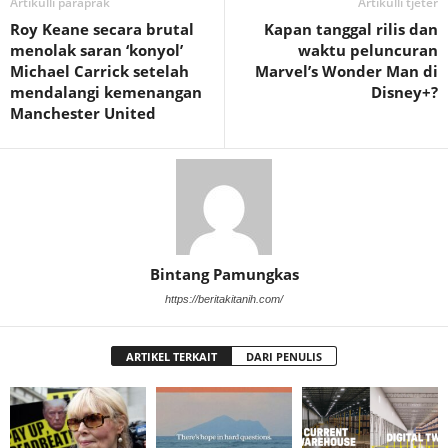
Artikulli paraprak
Artikulli tjetër
Roy Keane secara brutal
Kapan tanggal rilis dan
menolak saran ‘konyol’
waktu peluncuran
Michael Carrick setelah
Marvel’s Wonder Man di
mendalangi kemenangan
Disney+?
Manchester United
Bintang Pamungkas
https://beritakitanih.com/
ARTIKEL TERKAIT
DARI PENULIS