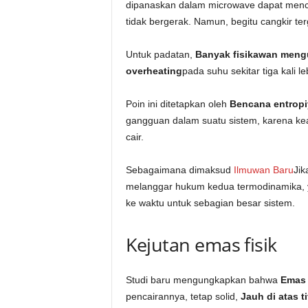
dipanaskan dalam microwave dapat menca
tidak bergerak. Namun, begitu cangkir te
Untuk padatan,
Banyak fisikawan mengu
overheating
pada suhu sekitar tiga kali leb
Poin ini ditetapkan oleh
Bencana entropi
gangguan dalam suatu sistem, karena kead
cair.
Sebagaimana dimaksud
Ilmuwan Baru
Jik
melanggar hukum kedua termodinamika, y
ke waktu untuk sebagian besar sistem.
Kejutan emas fisik
Studi baru mengungkapkan bahwa
Emas 
pencairannya, tetap solid,
Jauh di atas t