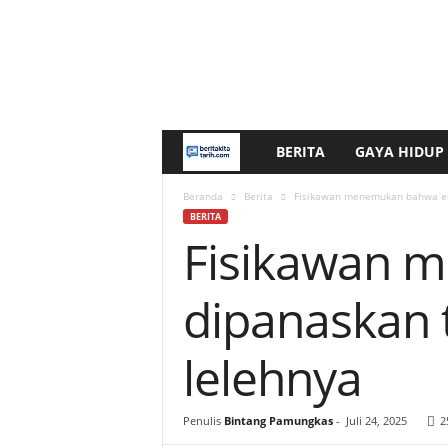
BERITA
GAYA HIDUP
b
e
Beranda
Berita
Fisikawan menemukan bahwa emas
BERITA
Fisikawan 
r
i
dipanaskan t
t
lelehnya
a
k
Penulis
Bintang Pamungkas
-
Juli 24, 2025
2