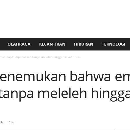
OLAHRAGA
KECANTIKAN
HIBURAN
TEKNOLOGI
 dapat dipanaskan tanpa meleleh hingga 14 kali titik...
menemukan bahwa em
anpa meleleh hingga 1
56
0