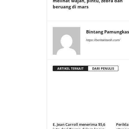
melihat wajah, pintu, zebra dan
beruang di mars
Bintang Pamungkas
https://beritakitanih.com/
ARTIKEL TERKAIT
DARI PENULIS
E. Jean Carroll menerima $5,6
Perikl