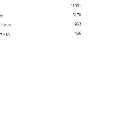
11931
a
3170
an
963
 Hidup
466
tikan