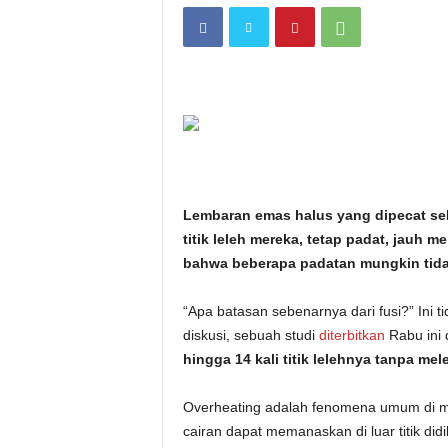
i
t
a
n
i
Lembaran emas halus yang dipecat seb
h
titik leleh mereka, tetap padat, jauh m
bahwa beberapa padatan mungkin tidak m
.
“Apa batasan sebenarnya dari fusi?” Ini
c
diskusi, sebuah studi
diterbitkan
Rabu ini 
hingga 14 kali titik lelehnya tanpa mel
o
Overheating adalah fenomena umum di man
m
cairan dapat memanaskan di luar titik di