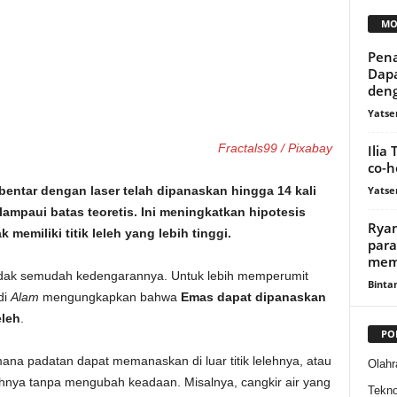
MO
Pena
Dapa
deng
Yatse
Fractals99 / Pixabay
Ilia
co-h
Yatse
entar dengan laser telah dipanaskan hingga 14 kali
elampaui batas teoretis. Ini meningkatkan hipotesis
Ryan
emiliki titik leleh yang lebih tinggi.
para
memb
 tidak semudah kedengarannya. Untuk lebih memperumit
Binta
di
Alam
mengungkapkan bahwa
Emas dapat dipanaskan
eleh
.
PO
a padatan dapat memanaskan di luar titik lelehnya, atau
Olahr
dihnya tanpa mengubah keadaan. Misalnya, cangkir air yang
Tekno