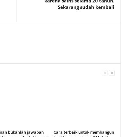
karena sains selama 20 tahun.
Sekarang sudah kembali
anan bukanlah jawaban
Cara terbaik untuk membangun