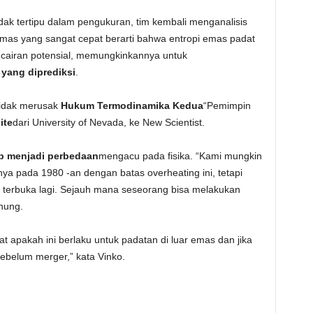
ak tertipu dalam pengukuran, tim kembali menganalisis
as yang sangat cepat berarti bahwa entropi emas padat
k cairan potensial, memungkinkannya untuk
 yang diprediksi
.
tidak merusak
Hukum Termodinamika Kedua
“Pemimpin
ite
dari University of Nevada, ke New Scientist.
ap menjadi perbedaan
mengacu pada fisika. “Kami mungkin
ya pada 1980 -an dengan batas overheating ini, tetapi
n terbuka lagi. Sejauh mana seseorang bisa melakukan
nung.
t apakah ini berlaku untuk padatan di luar emas dan jika
belum merger,” kata Vinko.