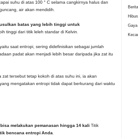
pai suhu di atas 100 ° C selama cangkirnya halus dan
Berit
rguncang, air akan mendidih.
Hibur
sulkan batas yang lebih tinggi untuk
Gaya
ih tinggi dari titik leleh standar di Kelvin.
Kecan
yaitu saat entropi, sering didefinisikan sebagai jumlah
aan padat akan menjadi lebih besar daripada jika zat itu
a zat tersebut tetap kokoh di atas suhu ini, ia akan
ang mengatakan entropi tidak dapat berkurang dari waktu
bisa melakukan pemanasan hingga 14 kali
Titik
itik bencana entropi Anda
.