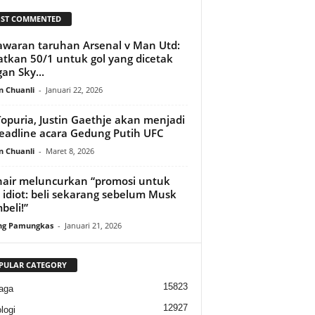
ST COMMENTED
waran taruhan Arsenal v Man Utd:
tkan 50/1 untuk gol yang dicetak
an Sky...
n Chuanli
-
Januari 22, 2026
 Topuria, Justin Gaethje akan menjadi
eadline acara Gedung Putih UFC
n Chuanli
-
Maret 8, 2026
air meluncurkan “promosi untuk
 idiot: beli sekarang sebelum Musk
eli!”
ng Pamungkas
-
Januari 21, 2026
PULAR CATEGORY
15823
aga
12927
logi