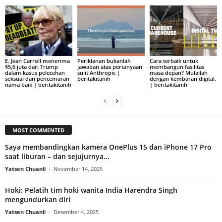
E. Jean Carroll menerima
Periklanan bukanlah
Cara terbaik untuk
$5,6 juta dari Trump
jawaban atas pertanyaan
membangun fasilitas
dalam kasus pelecehan
sulit Anthropic |
masa depan? Mulailah
seksual dan pencemaran
beritakitanih
dengan kembaran digital.
nama baik | beritakitanih
| beritakitanih
MOST COMMENTED
Saya membandingkan kamera OnePlus 15 dan iPhone 17 Pro
saat liburan – dan sejujurnya...
Yatsen Chuanli
-
November 14, 2025
Hoki: Pelatih tim hoki wanita India Harendra Singh
mengundurkan diri
Yatsen Chuanli
-
Desember 4, 2025