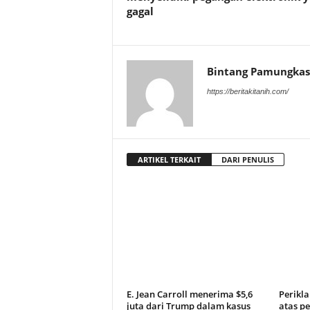
gagal
Bintang Pamungkas
https://beritakitanih.com/
ARTIKEL TERKAIT
DARI PENULIS
E. Jean Carroll menerima $5,6
Perikl
juta dari Trump dalam kasus
atas pe