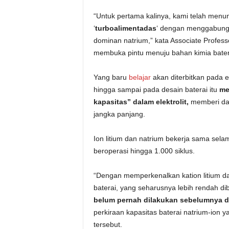
“Untuk pertama kalinya, kami telah menu
‘
turboalimentadas
‘ dengan menggabungka
dominan natrium,” kata Associate Profe
membuka pintu menuju bahan kimia baterai
Yang baru
belajar
akan diterbitkan pada 
hingga sampai pada desain baterai itu
me
kapasitas” dalam elektrolit,
memberi day
jangka panjang.
Ion litium dan natrium bekerja sama sel
beroperasi hingga 1.000 siklus.
“Dengan memperkenalkan kation litium da
baterai, yang seharusnya lebih rendah d
belum pernah dilakukan sebelumnya 
perkiraan kapasitas baterai natrium-ion 
tersebut.