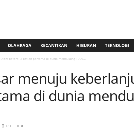
OLAHRAGA
KECANTIKAN
HIBURAN
TEKNOLOGI
utan: baterai 2 kation pertama di dunia mendukung 1000...
ar menuju keberlanju
rtama di dunia mend
151
0