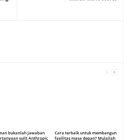
anan bukanlah jawaban
Cara terbaik untuk membangun
rtanyaan sulit Anthropic
fasilitas masa depan? Mulailah