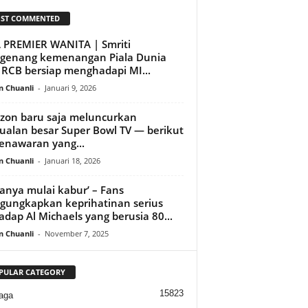
ST COMMENTED
 PREMIER WANITA | Smriti
genang kemenangan Piala Dunia
 RCB bersiap menghadapi MI...
n Chuanli
-
Januari 9, 2026
on baru saja meluncurkan
ualan besar Super Bowl TV — berikut
enawaran yang...
n Chuanli
-
Januari 18, 2026
anya mulai kabur’ – Fans
ungkapkan keprihatinan serius
adap Al Michaels yang berusia 80...
n Chuanli
-
November 7, 2025
PULAR CATEGORY
15823
aga