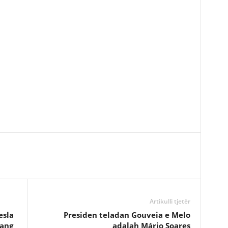
Artikulli tjetër
esla
Presiden teladan Gouveia e Melo
yang
adalah Mário Soares