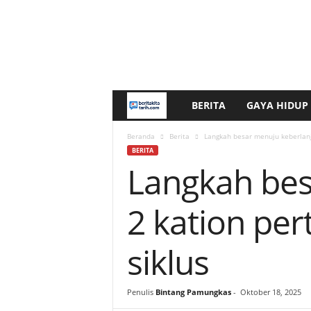
BERITA
GAYA HIDUP
b
e
Beranda
Berita
Langkah besar menuju keberlanj
BERITA
Langkah bes
r
i
2 kation pe
t
siklus
a
k
Penulis
Bintang Pamungkas
-
Oktober 18, 2025