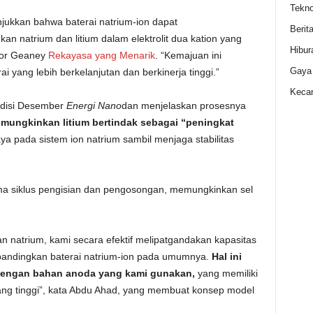
Tekno
njukkan bahwa baterai natrium-ion dapat
Berit
n natrium dan litium dalam elektrolit dua kation yang
Hibur
ssor Geaney
Rekayasa yang Menarik
. “Kemajuan ini
Gaya
 yang lebih berkelanjutan dan berkinerja tinggi.”
Kecan
edisi Desember
Energi Nano
dan menjelaskan prosesnya
mungkinkan litium bertindak sebagai “peningkat
a pada sistem ion natrium sambil menjaga stabilitas
ama siklus pengisian dan pengosongan, memungkinkan sel
n natrium, kami secara efektif melipatgandakan kapasitas
ibandingkan baterai natrium-ion pada umumnya.
Hal ini
dengan bahan anoda yang kami gunakan,
yang memiliki
yang tinggi”, kata Abdu Ahad, yang membuat konsep model