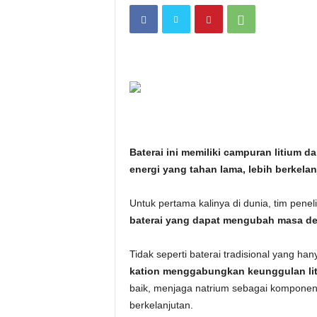
i
t
a
n
i
Baterai ini memiliki campuran litium 
h
energi yang tahan lama, lebih berkelanj
.
Untuk pertama kalinya di dunia, tim penel
baterai yang dapat mengubah masa depa
c
Tidak seperti baterai tradisional yang ha
o
kation menggabungkan keunggulan lit
baik, menjaga natrium sebagai komponen 
m
berkelanjutan.