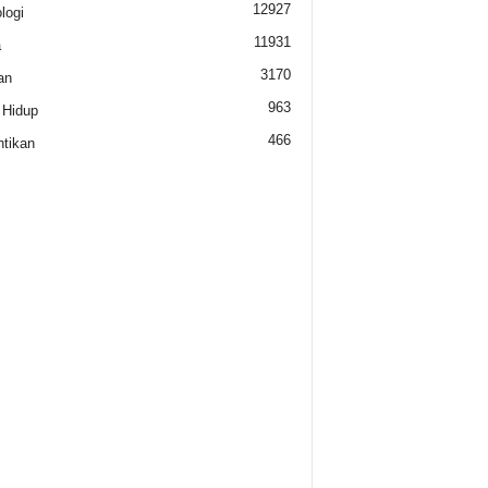
12927
logi
11931
a
3170
an
963
 Hidup
466
tikan