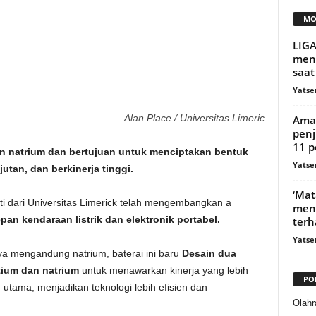
MO
LIGA
men
saat
Yatse
Alan Place / Universitas Limeric
Amaz
penj
11 p
dan natrium dan bertujuan untuk menciptakan bentuk
Yatse
utan, dan berkinerja tinggi.
‘Mat
iti dari Universitas Limerick telah mengembangkan a
meng
n kendaraan listrik dan elektronik portabel.
terh
Yatse
nya mengandung natrium, baterai ini baru
Desain dua
ium dan natrium
untuk menawarkan kinerja yang lebih
PO
utama, menjadikan teknologi lebih efisien dan
Olahr