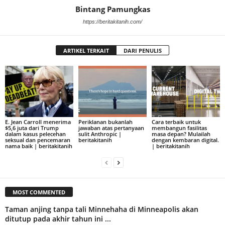
Bintang Pamungkas
https://beritakitanih.com/
ARTIKEL TERKAIT
DARI PENULIS
E. Jean Carroll menerima
Periklanan bukanlah
Cara terbaik untuk
$5,6 juta dari Trump
jawaban atas pertanyaan
membangun fasilitas
dalam kasus pelecehan
sulit Anthropic |
masa depan? Mulailah
seksual dan pencemaran
beritakitanih
dengan kembaran digital.
nama baik | beritakitanih
| beritakitanih
MOST COMMENTED
Taman anjing tanpa tali Minnehaha di Minneapolis akan
ditutup pada akhir tahun ini ...