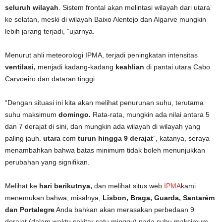
seluruh wilayah
. Sistem frontal akan melintasi wilayah dari utara
ke selatan, meski di wilayah Baixo Alentejo dan Algarve mungkin
lebih jarang terjadi, ”ujarnya.
Menurut ahli meteorologi IPMA, terjadi peningkatan intensitas
ventilasi,
menjadi kadang-kadang
keahlian
di pantai utara Cabo
Carvoeiro dan dataran tinggi.
“Dengan situasi ini kita akan melihat penurunan suhu, terutama
suhu maksimum
domingo.
Rata-rata, mungkin ada nilai antara 5
dan 7 derajat di sini, dan mungkin ada wilayah di wilayah yang
paling jauh.
utara
com
turun hingga 9 derajat
”, katanya, seraya
menambahkan bahwa batas minimum tidak boleh menunjukkan
perubahan yang signifikan.
Melihat ke
hari berikutnya,
dan melihat situs web
IPMA
kami
menemukan bahwa, misalnya,
Lisbon, Braga, Guarda, Santarém
dan Portalegre
Anda bahkan akan merasakan perbedaan 9
derajat (dalam waktu sekitar satu minggu) pada suhu maksimum.