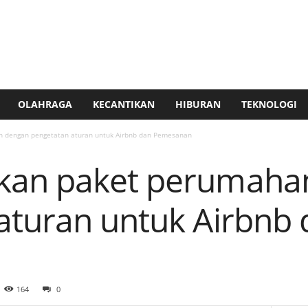
OLAHRAGA
KECANTIKAN
HIBURAN
TEKNOLOGI
 dengan pengetatan aturan untuk Airbnb dan Pemesanan
kan paket perumaha
aturan untuk Airbnb 
164
0