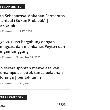
ST COMMENTED
an Sebenarnya Makanan Fermentasi
anfaat (Bukan Probiotik) |
takitanih
n Chuanli
-
Juni 27, 2026
ge W. Bush bergabung dengan
ningcast dan membahas Peyton dan
dengan canggung
n Chuanli
-
November 18, 2025
h secara spontan menyelesaikan
s manipulasi objek tanpa pelatihan
lumnya | beritakitanih
n Chuanli
-
Juni 5, 2026
PULAR CATEGORY
15823
aga