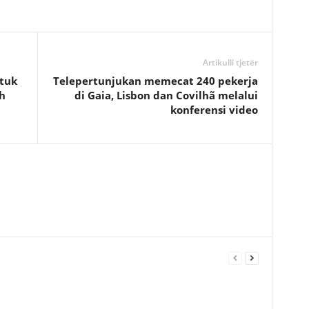
Artikulli tjetër
ntuk
Telepertunjukan memecat 240 pekerja
h
di Gaia, Lisbon dan Covilhã melalui
konferensi video