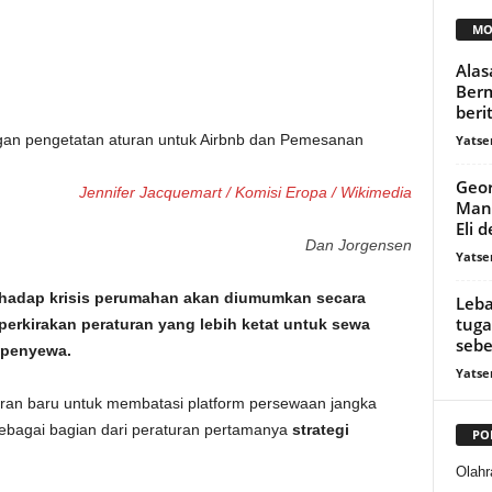
MO
Alas
Berm
beri
Yatse
Geor
Jennifer Jacquemart / Komisi Eropa / Wikimedia
Man
Eli 
Dan Jorgensen
Yatse
hadap krisis perumahan akan diumumkan secara
Leba
tuga
rkirakan peraturan yang lebih ketat untuk sewa
sebe
 penyewa.
Yatse
ran baru untuk membatasi platform persewaan jangka
ebagai bagian dari peraturan pertamanya
strategi
PO
Olahr