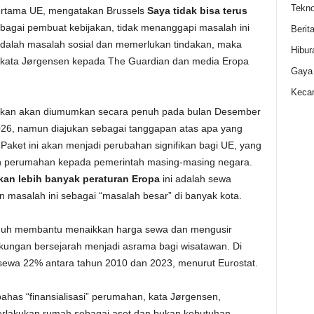
Tekno
ertama UE, mengatakan Brussels
Saya tidak bisa terus
 sebagai pembuat kebijakan, tidak menanggapi masalah ini
Berit
adalah masalah sosial dan memerlukan tindakan, maka
Hibur
 kata Jørgensen kepada The Guardian dan media Eropa
Gaya
Kecan
akan akan diumumkan secara penuh pada bulan Desember
026, namun diajukan sebagai tanggapan atas apa yang
. Paket ini akan menjadi perubahan signifikan bagi UE, yang
an perumahan kepada pemerintah masing-masing negara.
an lebih banyak peraturan Eropa
ini adalah sewa
masalah ini sebagai “masalah besar” di banyak kota.
ituduh membantu menaikkan harga sewa dan mengusir
kungan bersejarah menjadi asrama bagi wisatawan. Di
ewa 22% antara tahun 2010 dan 2023, menurut Eurostat.
as “finansialisasi” perumahan, kata Jørgensen,
erlakukan rumah sebagai aset dan bukan kebutuhan.