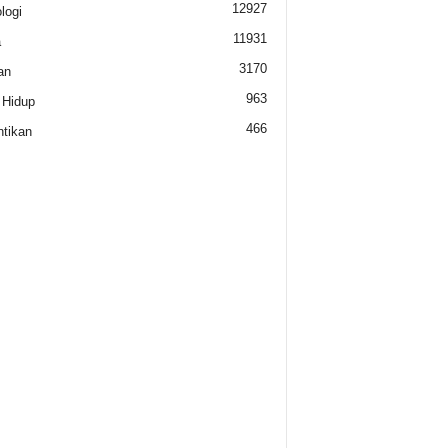
12927
logi
11931
a
3170
an
963
 Hidup
466
tikan