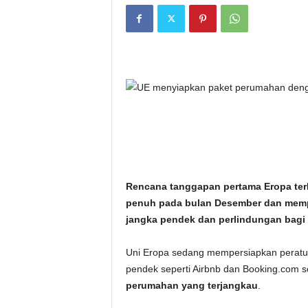
i
t
a
n
i
h
Rencana tanggapan pertama Eropa ter
.
penuh pada bulan Desember dan mempe
jangka pendek dan perlindungan bagi
c
o
Uni Eropa sedang mempersiapkan peratu
pendek seperti Airbnb dan Booking.com s
m
perumahan yang terjangkau
.