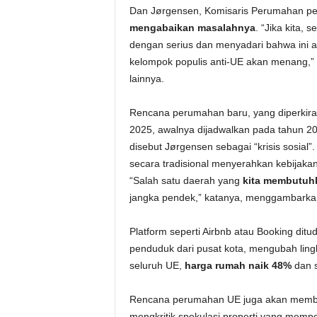
Dan Jørgensen, Komisaris Perumahan p
mengabaikan masalahnya
. “Jika kita,
dengan serius dan menyadari bahwa ini 
kelompok populis anti-UE akan menang,”
lainnya.
Rencana perumahan baru, yang diperkir
2025, awalnya dijadwalkan pada tahun 2
disebut Jørgensen sebagai “krisis sosial”
secara tradisional menyerahkan kebijak
“Salah satu daerah yang
kita membutuhk
jangka pendek,” katanya, menggambarkan 
Platform seperti Airbnb atau Booking d
penduduk dari pusat kota, mengubah ling
seluruh UE,
harga rumah naik 48%
dan s
Rencana perumahan UE juga akan membah
mengkritik spekulasi properti yang memp