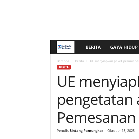
BERITA
GAYA HIDUP
b
e
Beranda
Berita
UE menyiapkan paket perumahan
BERITA
UE menyiap
r
i
pengetatan 
t
Pemesanan
a
k
Penulis
Bintang Pamungkas
-
Oktober 15, 2025