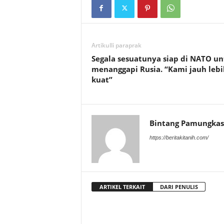
Artikulli paraprak
Segala sesuatunya siap di NATO u
menanggapi Rusia. “Kami jauh lebi
kuat”
Bintang Pamungkas
https://beritakitanih.com/
ARTIKEL TERKAIT
DARI PENULIS