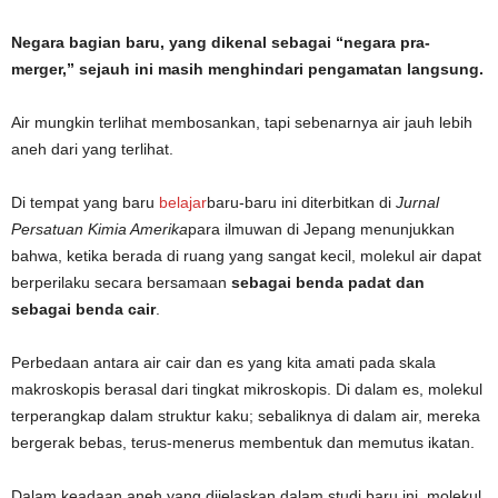
Negara bagian baru, yang dikenal sebagai “negara pra-
merger,” sejauh ini masih menghindari pengamatan langsung.
Air mungkin terlihat membosankan, tapi sebenarnya air jauh lebih
aneh dari yang terlihat.
Di tempat yang baru
belajar
baru-baru ini diterbitkan di
Jurnal
Persatuan Kimia Amerika
para ilmuwan di Jepang menunjukkan
bahwa, ketika berada di ruang yang sangat kecil, molekul air dapat
berperilaku secara bersamaan
sebagai benda padat dan
sebagai benda cair
.
Perbedaan antara air cair dan es yang kita amati pada skala
makroskopis berasal dari tingkat mikroskopis. Di dalam es, molekul
terperangkap dalam struktur kaku; sebaliknya di dalam air, mereka
bergerak bebas, terus-menerus membentuk dan memutus ikatan.
Dalam keadaan aneh yang dijelaskan dalam studi baru ini, molekul