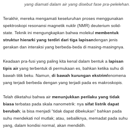
yang diamati dalam air yang disebut fase pra-pelelehan.
Terakhir, mereka mengamati keseluruhan proses menggunakan
spektroskopi resonansi magnetik nuklir (NMR) deuterium solid-
state. Teknik ini mengungkapkan bahwa molekul
membentuk
struktur hierarki yang terdiri dari tiga lapisan
dengan jenis
gerakan dan interaksi yang berbeda-beda di masing-masingnya.
Keadaan pra-fusi yang paling kita kenal dalam bentuk a
lapisan
tipis air
yang terbentuk di permukaan es, bahkan ketika suhu di
bawah titik beku. Namun,
di bawah kurungan ekstrim
fenomena
yang terjadi berbeda dengan yang terjadi pada es makroskopis.
Telah diketahui bahwa air
menunjukkan perilaku yang tidak
biasa
terbatas pada skala nanometrik: nya
sifat listrik dapat
berubah
; ia bisa menjadi “tidak dapat dibekukan” bahkan pada
suhu mendekati nol mutlak; atau, sebaliknya, memadat pada suhu
yang, dalam kondisi normal, akan mendidih.