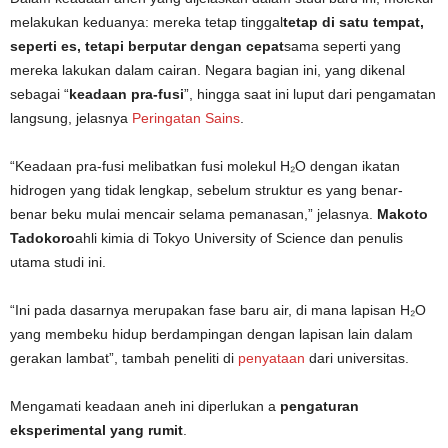
melakukan keduanya: mereka tetap tinggal
tetap di satu tempat,
seperti es, tetapi berputar dengan cepat
sama seperti yang
mereka lakukan dalam cairan. Negara bagian ini, yang dikenal
sebagai “
keadaan pra-fusi
”, hingga saat ini luput dari pengamatan
langsung, jelasnya
Peringatan Sains
.
“Keadaan pra-fusi melibatkan fusi molekul H₂O dengan ikatan
hidrogen yang tidak lengkap, sebelum struktur es yang benar-
benar beku mulai mencair selama pemanasan,” jelasnya.
Makoto
Tadokoro
ahli kimia di Tokyo University of Science dan penulis
utama studi ini.
“Ini pada dasarnya merupakan fase baru air, di mana lapisan H₂O
yang membeku hidup berdampingan dengan lapisan lain dalam
gerakan lambat”, tambah peneliti di
penyataan
dari universitas.
Mengamati keadaan aneh ini diperlukan a
pengaturan
eksperimental yang rumit
.