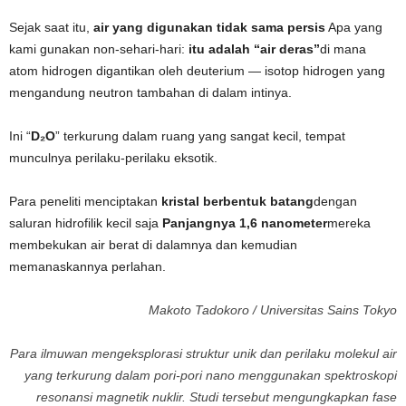
Sejak saat itu,
air yang digunakan tidak sama persis
Apa yang
kami gunakan non-sehari-hari:
itu adalah “air deras”
di mana
atom hidrogen digantikan oleh deuterium — isotop hidrogen yang
mengandung neutron tambahan di dalam intinya.
Ini “
D₂O
” terkurung dalam ruang yang sangat kecil, tempat
munculnya perilaku-perilaku eksotik.
Para peneliti menciptakan
kristal berbentuk batang
dengan
saluran hidrofilik kecil saja
Panjangnya 1,6 nanometer
mereka
membekukan air berat di dalamnya dan kemudian
memanaskannya perlahan.
Makoto Tadokoro / Universitas Sains Tokyo
Para ilmuwan mengeksplorasi struktur unik dan perilaku molekul air
yang terkurung dalam pori-pori nano menggunakan spektroskopi
resonansi magnetik nuklir. Studi tersebut mengungkapkan fase