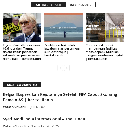
ARTIKEL TERKAIT
DARI PENULIS
E. Jean Carroll menerima
Periklanan bukanlah
Cara terbaik untuk
$5,6 juta dari Trump
jawaban atas pertanyaan
membangun fasilitas
dalam kasus pelecehan
sulit Anthropic |
masa depan? Mulailah
seksual dan pencemaran
beritakitanih
dengan kembaran digital.
nama baik | beritakitanih
| beritakitanih
MOST COMMENTED
Belgia Ekspresikan Kejutannya Setelah FIFA Cabut Skorsing
Pemain AS | beritakitanih
Yatsen Chuanli
-
Juli 6, 2026
Syed Modi India internasional – The Hindu
Yatsen Chuanli
-
November 28, 2025