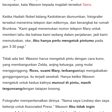
kecepatan, kata Wasson kepada majalah tersebut
Sains
.
Ketika Hadiah Nobel bidang Kedokteran diumumkan, fotografer
tersebut menerima telepon dari editornya, dan berangkat ke rumah
Brunkow. “Kami gagal menemukan nomor telepon Mary untuk
memberi tahu dia bahwa kami sedang dalam perjalanan, jadi kami
memutuskan, oke,
Aku hanya perlu mengetuk pintumu
pada
jam 3:30 pagi.”
Tidak ada bel. Wasson harus mengetuk pintu dengan cara kuno,
yang membangunkan Zelda, anjing keluarga, yang mulai
menggonggong.
Ross, suami Mary, terbangun
tapi mengabaikan
gonggongannya, itu terjadi sesekali. Hanya ketika Wasson
mengetuk untuk kedua kalinya
muncul di pintu, masih
terguncang
dengan tatapan kosong.
Fotografer memperkenalkan dirinya. “Nama saya Lindsey dan saya
bekerja untuk Associated Press.” Wasson
Aku tidak ingin