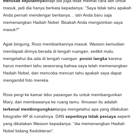
merusak kejutannya
tetapi dia juga tidak melihat cara lain untuk
masuk, jadi dia hanya berkata kepadanya: “Saya tidak tahu apakah
Anda pernah mendengar beritanya… istri Anda baru saja
memenangkan Hadiah Nobel. Bisakah Anda mengizinkan saya
masuk?”
Agak bingung, Ross membiarkannya masuk. Wasson kemudian
mendapati dirinya berada di tengah ruangan, sedikit malu,
mengetahui dia ada di tengah ruangan.
posisi langka
karena
harus memberi tahu seseorang bahwa saya telah memenangkan
Hadiah Nobel, dan mencoba mencari tahu apakah saya dapat
mengambil foto mereka.
Ross pergi ke kamar tidur pasangan itu untuk membangunkan
Mary, dan membawanya ke ruang tamu. Ilmuwan itu adalah
terkenal membingungkan
tanpa mengetahui apa yang dilakukan
fotografer AP di rumahnya. DAN
sepertinya tidak percaya
seperti
yang dikatakan Wasson kepadanya: “dia memenangkan Hadiah
Nobel bidang Kedokteran”.