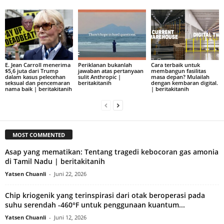
E. Jean Carroll menerima
Periklanan bukanlah
Cara terbaik untuk
$5,6 juta dari Trump
jawaban atas pertanyaan
membangun fasilitas
dalam kasus pelecehan
sulit Anthropic |
masa depan? Mulailah
seksual dan pencemaran
beritakitanih
dengan kembaran digital.
nama baik | beritakitanih
| beritakitanih
MOST COMMENTED
​Asap yang mematikan: Tentang tragedi kebocoran gas amonia
di Tamil Nadu | beritakitanih
Yatsen Chuanli
-
Juni 22, 2026
Chip kriogenik yang terinspirasi dari otak beroperasi pada
suhu serendah -460°F untuk penggunaan kuantum...
Yatsen Chuanli
-
Juni 12, 2026