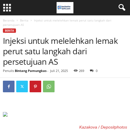
Beranda
Berita
Injeksi untuk melelehkan lemak perut satu langkah dari
persetujuan AS
BERITA
Injeksi untuk melelehkan lemak
perut satu langkah dari
persetujuan AS
Penulis
Bintang Pamungkas
-
Juli 21, 2025
269
0
Kazakova / Depositphotos