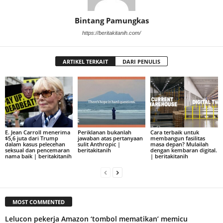
Bintang Pamungkas
https://beritakitanih.com/
ARTIKEL TERKAIT
DARI PENULIS
E. Jean Carroll menerima
Periklanan bukanlah
Cara terbaik untuk
$5,6 juta dari Trump
jawaban atas pertanyaan
membangun fasilitas
dalam kasus pelecehan
sulit Anthropic |
masa depan? Mulailah
seksual dan pencemaran
beritakitanih
dengan kembaran digital.
nama baik | beritakitanih
| beritakitanih
MOST COMMENTED
Lelucon pekerja Amazon ‘tombol mematikan’ memicu