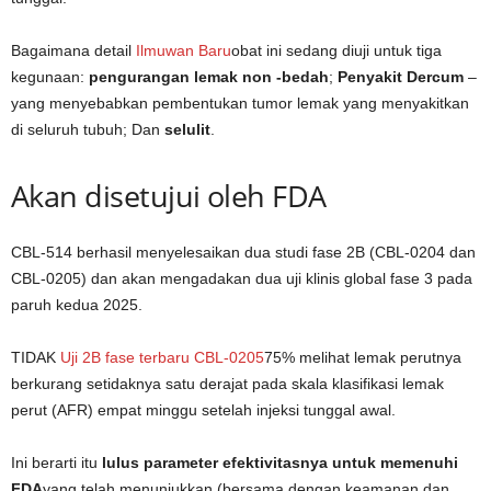
Bagaimana detail
Ilmuwan Baru
obat ini sedang diuji untuk tiga
kegunaan:
pengurangan lemak non -bedah
;
Penyakit Dercum
–
yang menyebabkan pembentukan tumor lemak yang menyakitkan
di seluruh tubuh; Dan
selulit
.
Akan disetujui oleh FDA
CBL-514 berhasil menyelesaikan dua studi fase 2B (CBL-0204 dan
CBL-0205) dan akan mengadakan dua uji klinis global fase 3 pada
paruh kedua 2025.
TIDAK
Uji 2B fase terbaru CBL-0205
75% melihat lemak perutnya
berkurang setidaknya satu derajat pada skala klasifikasi lemak
perut (AFR) empat minggu setelah injeksi tunggal awal.
Ini berarti itu
lulus parameter efektivitasnya untuk memenuhi
FDA
yang telah menunjukkan (bersama dengan keamanan dan