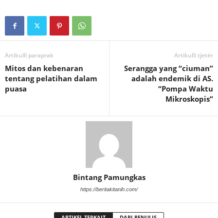
Artikulli paraprak
Artikulli tjetër
Mitos dan kebenaran
Serangga yang “ciuman”
tentang pelatihan dalam
adalah endemik di AS.
puasa
“Pompa Waktu
Mikroskopis”
Bintang Pamungkas
https://beritakitanih.com/
ARTIKEL TERKAIT
DARI PENULIS