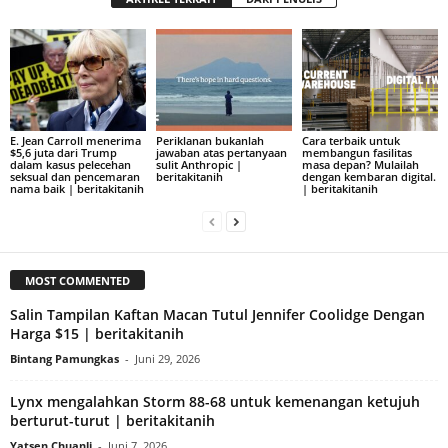
E. Jean Carroll menerima
Periklanan bukanlah
Cara terbaik untuk
$5,6 juta dari Trump
jawaban atas pertanyaan
membangun fasilitas
dalam kasus pelecehan
sulit Anthropic |
masa depan? Mulailah
seksual dan pencemaran
beritakitanih
dengan kembaran digital.
nama baik | beritakitanih
| beritakitanih
MOST COMMENTED
Salin Tampilan Kaftan Macan Tutul Jennifer Coolidge Dengan
Harga $15 | beritakitanih
Bintang Pamungkas
-
Juni 29, 2026
Lynx mengalahkan Storm 88-68 untuk kemenangan ketujuh
berturut-turut | beritakitanih
Yatsen Chuanli
-
Juni 7, 2026