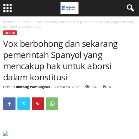
Beranda
Berita
Vox berbohong dan sekarang pemerintah Spanyol yang mencakup
hak untuk aborsi dalam...
BERITA
Vox berbohong dan sekarang
pemerintah Spanyol yang
mencakup hak untuk aborsi
dalam konstitusi
Penulis
Bintang Pamungkas
-
Oktober 4, 2025
154
0