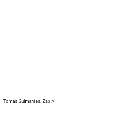
Tomás Guimarães, Zap //