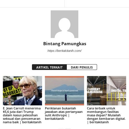
Bintang Pamungkas
https://beritakitanih.com/
ARTIKEL TERKAIT
DARI PENULIS
E. Jean Carroll menerima
Periklanan bukanlah
Cara terbaik untuk
$5,6 juta dari Trump
jawaban atas pertanyaan
membangun fasilitas
dalam kasus pelecehan
sulit Anthropic |
masa depan? Mulailah
seksual dan pencemaran
beritakitanih
dengan kembaran digital.
nama baik | beritakitanih
| beritakitanih